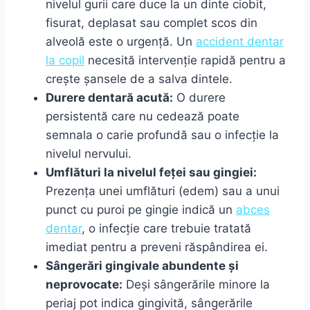
nivelul gurii care duce la un dinte ciobit,
fisurat, deplasat sau complet scos din
alveolă este o urgență. Un
accident dentar
la copil
necesită intervenție rapidă pentru a
crește șansele de a salva dintele.
Durere dentară acută:
O durere
persistentă care nu cedează poate
semnala o carie profundă sau o infecție la
nivelul nervului.
Umflături la nivelul feței sau gingiei:
Prezența unei umflături (edem) sau a unui
punct cu puroi pe gingie indică un
abces
dentar
, o infecție care trebuie tratată
imediat pentru a preveni răspândirea ei.
Sângerări gingivale abundente și
neprovocate:
Deși sângerările minore la
periaj pot indica gingivită, sângerările