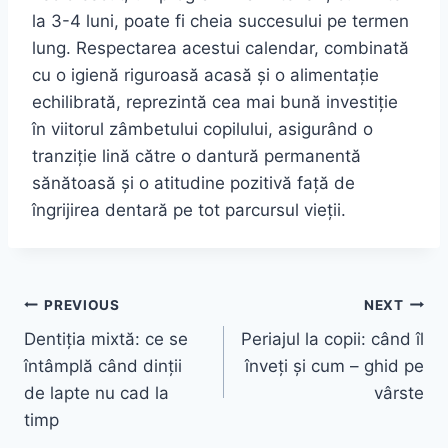
la 3-4 luni, poate fi cheia succesului pe termen
lung. Respectarea acestui calendar, combinată
cu o igienă riguroasă acasă și o alimentație
echilibrată, reprezintă cea mai bună investiție
în viitorul zâmbetului copilului, asigurând o
tranziție lină către o dantură permanentă
sănătoasă și o atitudine pozitivă față de
îngrijirea dentară pe tot parcursul vieții.
Navigare
PREVIOUS
NEXT
Dentiția mixtă: ce se
Periajul la copii: când îl
în
întâmplă când dinții
înveți și cum – ghid pe
articole
de lapte nu cad la
vârste
timp