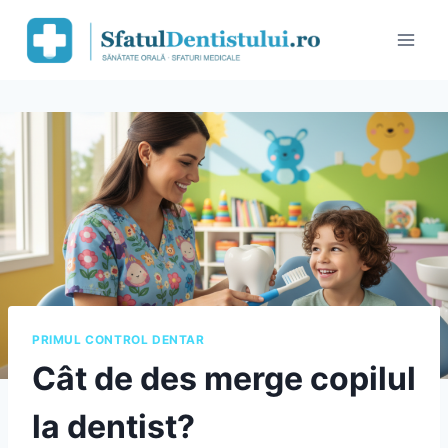
Skip
to
content
PRIMUL CONTROL DENTAR
Cât de des merge copilul
la dentist?