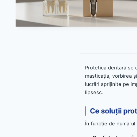
Protetica dentară se oc
masticația, vorbirea ș
lucrări sprijinite pe i
lipsesc.
Ce soluții pro
În funcție de numărul d