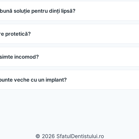
ună soluție pentru dinți lipsă?
re protetică?
 simte incomod?
 punte veche cu un implant?
© 2026 SfatulDentistului.ro