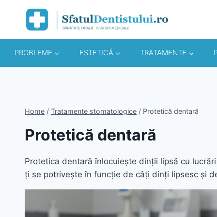
Skip
to
content
PROBLEME
ESTETICĂ
TRATAMENTE
Home
/
Tratamente stomatologice
/
Protetică dentară
Protetică dentară
Protetica dentară înlocuiește dinții lipsă cu lucrăr
ți se potrivește în funcție de câți dinți lipsesc și 