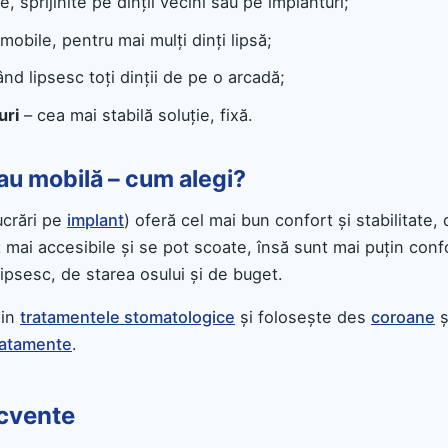
e, sprijinite pe dinții vecini sau pe implanturi;
mobile, pentru mai mulți dinți lipsă;
nd lipsesc toți dinții de pe o arcadă;
uri
– cea mai stabilă soluție, fixă.
sau mobilă – cum alegi?
lucrări pe
implant
) oferă cel mai bun confort și stabilitate,
 mai accesibile și se pot scoate, însă sunt mai puțin conf
lipsesc, de starea osului și de buget.
din
tratamentele stomatologice
și folosește des
coroane
ș
tratamente
.
ecvente