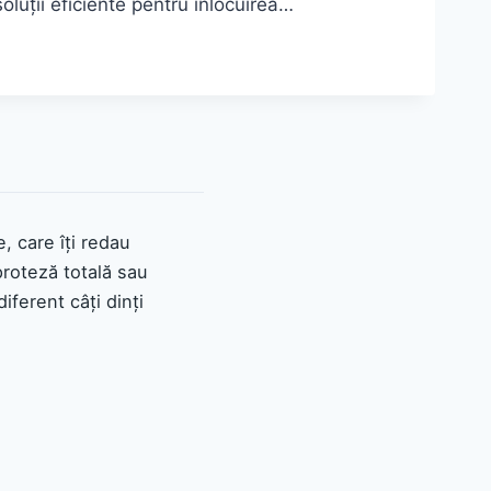
oluții eficiente pentru înlocuirea…
e, care îți redau
proteză totală sau
iferent câți dinți