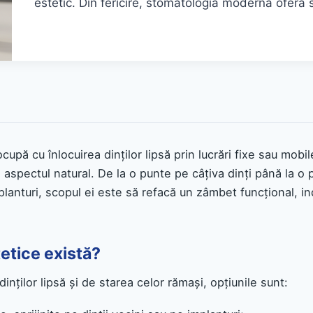
estetic. Din fericire, stomatologia modernă oferă s
upă cu înlocuirea dinților lipsă prin lucrări fixe sau mobil
i aspectul natural. De la o punte pe câțiva dinți până la o 
mplanturi, scopul ei este să refacă un zâmbet funcțional, ind
tetice există?
inților lipsă și de starea celor rămași, opțiunile sunt: