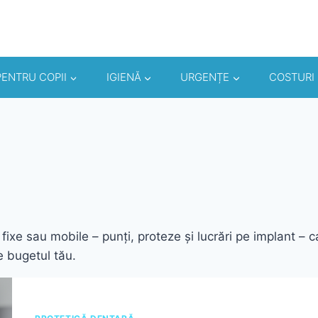
PENTRU COPII
IGIENĂ
URGENȚE
COSTURI
i fixe sau mobile – punți, proteze și lucrări pe implant – c
de bugetul tău.