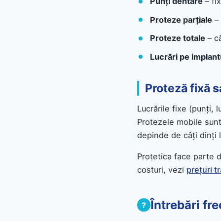
Punți dentare
– fix
Proteze parțiale
– 
Proteze totale
– câ
Lucrări pe implant
Proteză fixă 
Lucrările fixe (punți, 
Protezele mobile sunt
depinde de câți dinți 
Protetica face parte 
costuri, vezi
prețuri 
Întrebări fr