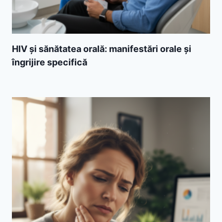
HIV și sănătatea orală: manifestări orale și
îngrijire specifică