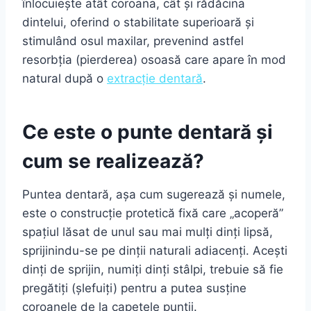
înlocuiește atât coroana, cât și rădăcina
dintelui, oferind o stabilitate superioară și
stimulând osul maxilar, prevenind astfel
resorbția (pierderea) osoasă care apare în mod
natural după o
extracție dentară
.
Ce este o punte dentară și
cum se realizează?
Puntea dentară, așa cum sugerează și numele,
este o construcție protetică fixă care „acoperă”
spațiul lăsat de unul sau mai mulți dinți lipsă,
sprijinindu-se pe dinții naturali adiacenți. Acești
dinți de sprijin, numiți dinți stâlpi, trebuie să fie
pregătiți (șlefuiți) pentru a putea susține
coroanele de la capetele punții.