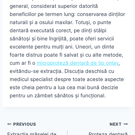
general, considerat superior datorită
beneficiilor pe termen lung: conservarea dinților
naturali și a osului maxilar. Totuși, o punte
dentară executată corect, pe dinți stâlpi
sănătoși și bine îngrijită, poate oferi servicii
excelente pentru mulți ani. Uneori, un dinte
foarte distrus poate fi salvat și cu alte metode,
cum ar fi o
microproteză dentară de tip onlay
,
evitându-se extracția. Discuția deschisă cu
medicul specialist despre toate aceste aspecte
este cheia pentru a lua cea mai bună decizie
pentru un zâmbet sănătos și funcțional.
Navigare
PREVIOUS
NEXT
Extracția măselei de
Proteza dentară