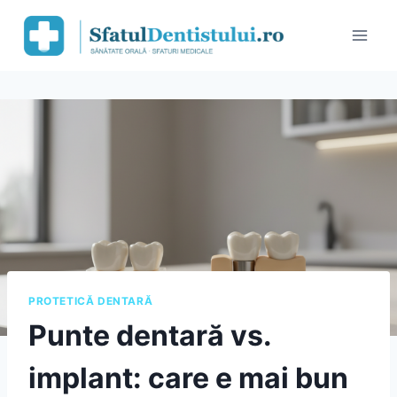
Skip
to
content
PROTETICĂ DENTARĂ
Punte dentară vs.
implant: care e mai bun