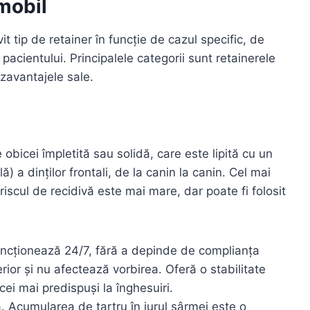
 mobil
 tip de retainer în funcție de cazul specific, de
le pacientului. Principalele categorii sunt retainerele
ezavantajele sale.
 obicei împletită sau solidă, care este lipită cu un
) a dinților frontali, de la canin la canin. Cel mai
riscul de recidivă este mai mare, dar poate fi folosit
funcționează 24/7, fără a depinde de complianța
erior și nu afectează vorbirea. Oferă o stabilitate
 cei mai predispuși la înghesuiri.
ă. Acumularea de tartru în jurul sârmei este o