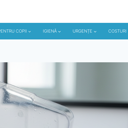
PENTRU COPII
IGIENĂ
URGENȚE
COSTURI