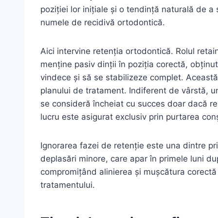
poziției lor inițiale și o tendință naturală d
numele de recidivă ortodontică.
Aici intervine retenția ortodontică. Rolul reta
menține pasiv dinții în poziția corectă, obțin
vindece și să se stabilizeze complet. Această
planului de tratament. Indiferent de vârstă, 
se consideră încheiat cu succes doar dacă rez
lucru este asigurat exclusiv prin purtarea conș
Ignorarea fazei de retenție este una dintre pr
deplasări minore, care apar în primele luni du
compromițând alinierea și mușcătura corectă ș
tratamentului.