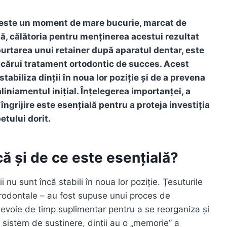
r este un moment de mare bucurie, marcat de
să, călătoria pentru menținerea acestui rezultat
purtarea unui retainer după aparatul dentar, este
icărui tratament ortodontic de succes. Acest
a stabiliza dinții în noua lor poziție și de a prevena
liniamentul inițial. Înțelegerea importanței, a
 îngrijire este esențială pentru a proteja investiția
etului dorit.
că și de ce este esențială?
 nu sunt încă stabili în noua lor poziție. Țesuturile
parodontale – au fost supuse unui proces de
evoie de timp suplimentar pentru a se reorganiza și
un sistem de susținere, dinții au o „memorie” a