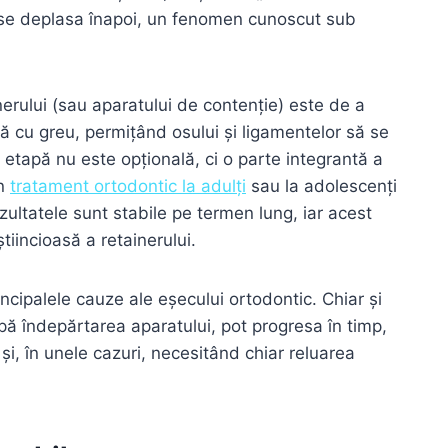
e a se deplasa înapoi, un fenomen cunoscut sub
inerului (sau aparatului de contenție) este de a
ută cu greu, permițând osului și ligamentelor să se
 etapă nu este opțională, ci o parte integrantă a
un
tratament ortodontic la adulți
sau la adolescenți
ultatele sunt stabile pe termen lung, iar acest
tiincioasă a retainerului.
incipalele cauze ale eșecului ortodontic. Chiar și
pă îndepărtarea aparatului, pot progresa în timp,
i, în unele cazuri, necesitând chiar reluarea