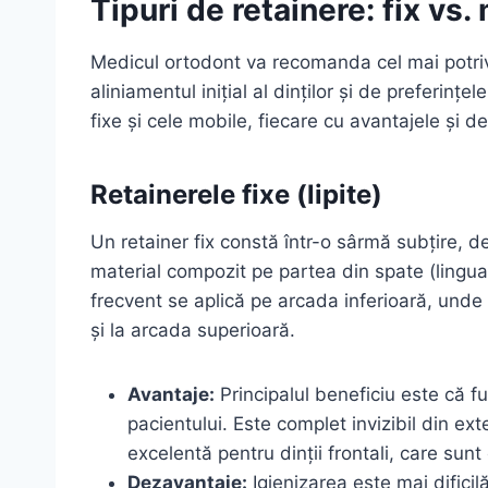
Tipuri de retainere: fix vs.
Medicul ortodont va recomanda cel mai potrivit
aliniamentul inițial al dinților și de preferințe
fixe și cele mobile, fiecare cu avantajele și d
Retainerele fixe (lipite)
Un retainer fix constă într-o sârmă subțire, de
material compozit pe partea din spate (linguală
frecvent se aplică pe arcada inferioară, unde 
și la arcada superioară.
Avantaje:
Principalul beneficiu este că 
pacientului. Este complet invizibil din ext
excelentă pentru dinții frontali, care sunt
Dezavantaje:
Igienizarea este mai dificil