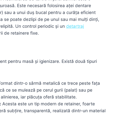
uroasă. Este necesară folosirea aței dentare
r) sau a unui duș bucal pentru a curăța eficient
 se poate dezlipi de pe unul sau mai mulți dinți,
relipită. Un control periodic și un
detartraj
i de retainere fixe.
ent pentru masă și igienizare. Există două tipuri
format dintr-o sârmă metalică ce trece peste fața
rilică ce se mulează pe cerul gurii (palat) sau pe
inierea, iar plăcuța oferă stabilitate.
:
Acesta este un tip modern de retainer, foarte
ieră subțire, transparentă, realizată dintr-un material