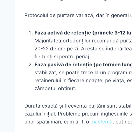
Protocolul de purtare variază, dar în genera
Faza activă de retenție (primele 3-12 lu
Majoritatea ortodonților recomandă purtar
20-22 de ore pe zi. Acesta se îndepărtea
fierbinți și pentru periaj.
Faza pasivă de retenție (pe termen lung
stabilizat, se poate trece la un program r
retainerului în fiecare noapte, pe viață, 
zâmbetul obținut.
Durata exactă și frecvența purtării sunt stabi
cazului inițial. Probleme precum înghesuirile 
unor spații mari, cum ar fi o
diastemă
, pot ne