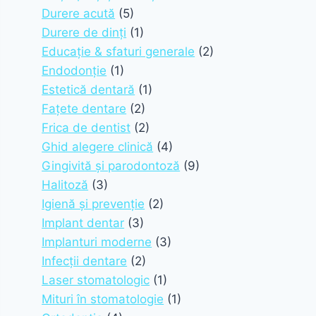
Durere acută
(5)
Durere de dinți
(1)
Educație & sfaturi generale
(2)
Endodonție
(1)
Estetică dentară
(1)
Fațete dentare
(2)
Frica de dentist
(2)
Ghid alegere clinică
(4)
Gingivită și parodontoză
(9)
Halitoză
(3)
Igienă și prevenție
(2)
Implant dentar
(3)
Implanturi moderne
(3)
Infecții dentare
(2)
Laser stomatologic
(1)
Mituri în stomatologie
(1)