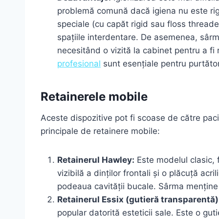
problemă comună dacă igiena nu este rig
speciale (cu capăt rigid sau floss threade
spațiile interdentare. De asemenea, sârma
necesitând o vizită la cabinet pentru a fi 
profesional
sunt esențiale pentru purtători
Retainerele mobile
Aceste dispozitive pot fi scoase de către paci
principale de retainere mobile:
Retainerul Hawley:
Este modelul clasic, 
vizibilă a dinților frontali și o plăcuță ac
podeaua cavității bucale. Sârma menține al
Retainerul Essix (gutieră transparentă)
popular datorită esteticii sale. Este o gut