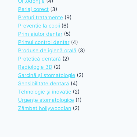
Ortodonție
(4)
Periaj corect
(3)
Prețuri tratamente
(9)
Prevenție la copii
(6)
Prim ajutor dentar
(5)
Primul control dentar
(4)
Produse de igienă orală
(3)
Protetică dentară
(2)
Radiologie 3D
(2)
Sarcină și stomatologie
(2)
Sensibilitate dentară
(4)
Tehnologie și inovație
(2)
Urgențe stomatologice
(1)
Zâmbet hollywoodian
(2)