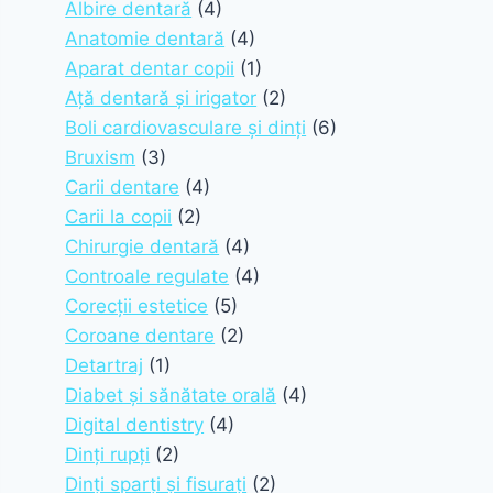
Albire dentară
(4)
Anatomie dentară
(4)
Aparat dentar copii
(1)
Ață dentară și irigator
(2)
Boli cardiovasculare și dinți
(6)
Bruxism
(3)
Carii dentare
(4)
Carii la copii
(2)
Chirurgie dentară
(4)
Controale regulate
(4)
Corecții estetice
(5)
Coroane dentare
(2)
Detartraj
(1)
Diabet și sănătate orală
(4)
Digital dentistry
(4)
Dinți rupți
(2)
Dinți sparți și fisurați
(2)