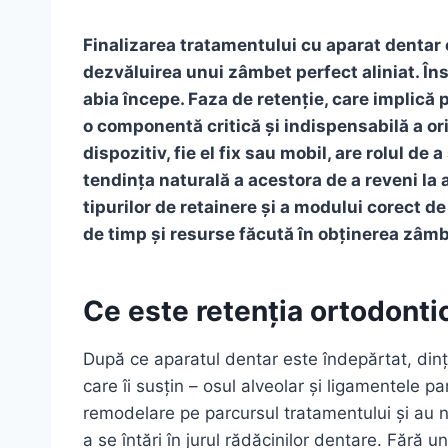
Finalizarea tratamentului cu aparat denta
dezvăluirea unui zâmbet perfect aliniat. În
abia începe. Faza de retenție, care implică 
o componentă critică și indispensabilă a or
dispozitiv, fie el fix sau mobil, are rolul de 
tendința naturală a acestora de a reveni la a
tipurilor de retainere și a modului corect de
de timp și resurse făcută în obținerea zâmb
Ce este retenția ortodonti
După ce aparatul dentar este îndepărtat, dinții
care îi susțin – osul alveolar și ligamentele 
remodelare pe parcursul tratamentului și au n
a se întări în jurul rădăcinilor dentare. Fără 