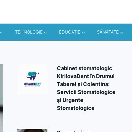
TEHNOLOGIE
EDUCAȚIE
SĂNĂTATE
Cabinet stomatologic
KirilovaDent în Drumul
Taberei și Colentina:
Servicii Stomatologice
și Urgente
Stomatologice