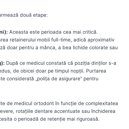
l urmează două etape:
ni):
Aceasta este perioada cea mai critică.
ea retainerului mobil full-time, adică aproximativ
ză doar pentru a mânca, a bea lichide colorate sau
):
După ce medicul constată că poziția dinților s-a
edus, de obicei doar pe timpul nopții. Purtarea
este considerată „polița de asigurare” pentru
lite de medicul ortodont în funcție de complexitatea
severe, rotațiile dentare accentuate sau închiderea
cesita o perioadă de retenție mai riguroasă.