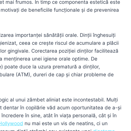
et mai frumos. În timp ce componenta estetică este
 motivați de beneficiile funcționale și de prevenirea
zarea importanței sănătății orale. Dinții înghesuiți
igienizat, ceea ce crește riscul de acumulare a plăcii
lor gingivale. Corectarea poziției dinților facilitează
 la menținerea unei igiene orale optime. De
 poate duce la uzura prematură a dinților,
ibulare (ATM), dureri de cap și chiar probleme de
ic al unui zâmbet aliniat este incontestabil. Mulți
t dentar în copilărie văd acum oportunitatea de a-și
ncredere în sine, atât în viața personală, cât și în
Hollywood
nu mai este un vis de neatins, ci un