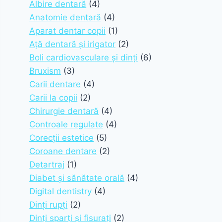
Albire dentară
(4)
Anatomie dentară
(4)
Aparat dentar copii
(1)
Ață dentară și irigator
(2)
Boli cardiovasculare și dinți
(6)
Bruxism
(3)
Carii dentare
(4)
Carii la copii
(2)
Chirurgie dentară
(4)
Controale regulate
(4)
Corecții estetice
(5)
Coroane dentare
(2)
Detartraj
(1)
Diabet și sănătate orală
(4)
Digital dentistry
(4)
Dinți rupți
(2)
Dinți sparți și fisurați
(2)