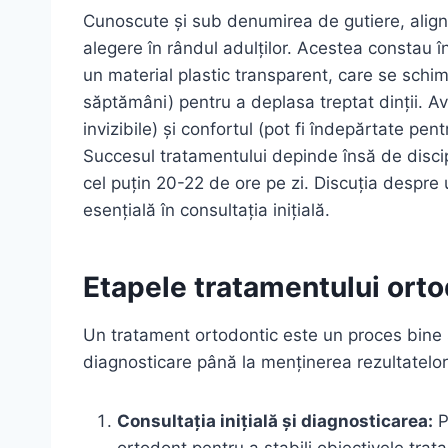
Cunoscute și sub denumirea de gutiere, align
alegere în rândul adulților. Acestea constau în
un material plastic transparent, care se schimb
săptămâni) pentru a deplasa treptat dinții. A
invizibile) și confortul (pot fi îndepărtate pen
Succesul tratamentului depinde însă de discip
cel puțin 20-22 de ore pe zi. Discuția despre
esențială în consultația inițială.
Etapele tratamentului orto
Un tratament ortodontic este un proces bine s
diagnosticare până la menținerea rezultatelor
Consultația inițială și diagnosticarea:
P
ortodont pentru a stabili obiectivele tra