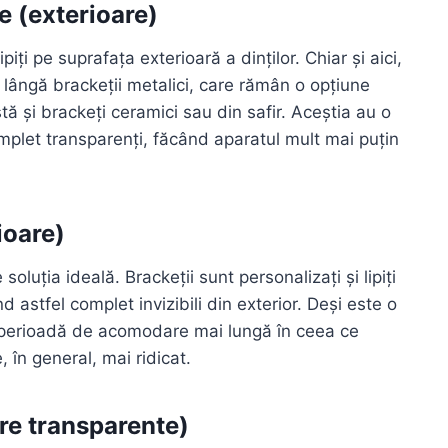
e (exterioare)
iți pe suprafața exterioară a dinților. Chiar și aici,
e lângă brackeții metalici, care rămân o opțiune
tă și brackeți ceramici sau din safir. Aceștia au o
omplet transparenți, făcând aparatul mult mai puțin
ioare)
oluția ideală. Brackeții sunt personalizați și lipiți
nd astfel complet invizibili din exterior. Deși este o
o perioadă de acomodare mai lungă în ceea ce
, în general, mai ridicat.
re transparente)