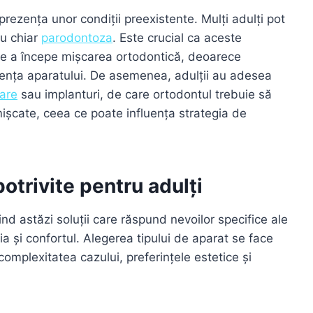
 prezența unor condiții preexistente. Mulți adulți pot
au chiar
parodontoza
. Este crucial ca aceste
e de a începe mișcarea ortodontică, deoarece
zența aparatului. De asemenea, adulții au adesea
are
sau implanturi, de care ortodontul trebuie să
 mișcate, ceea ce poate influența strategia de
otrivite pentru adulți
d astăzi soluții care răspund nevoilor specifice ale
ția și confortul. Alegerea tipului de aparat se face
complexitatea cazului, preferințele estetice și