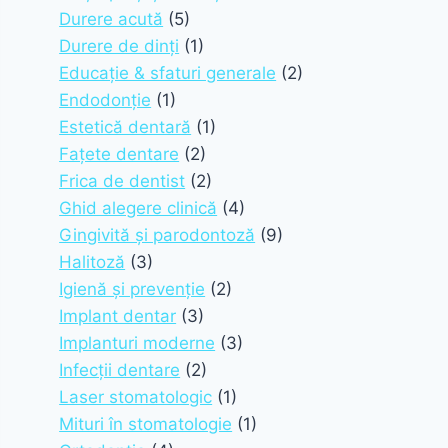
Durere acută
(5)
Durere de dinți
(1)
Educație & sfaturi generale
(2)
Endodonție
(1)
Estetică dentară
(1)
Fațete dentare
(2)
Frica de dentist
(2)
Ghid alegere clinică
(4)
Gingivită și parodontoză
(9)
Halitoză
(3)
Igienă și prevenție
(2)
Implant dentar
(3)
Implanturi moderne
(3)
Infecții dentare
(2)
Laser stomatologic
(1)
Mituri în stomatologie
(1)