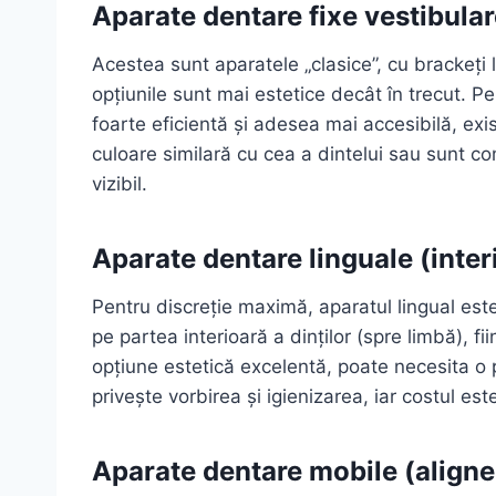
Aparate dentare fixe vestibular
Acestea sunt aparatele „clasice”, cu brackeți lip
opțiunile sunt mai estetice decât în trecut. P
foarte eficientă și adesea mai accesibilă, exis
culoare similară cu cea a dintelui sau sunt c
vizibil.
Aparate dentare linguale (inter
Pentru discreție maximă, aparatul lingual este s
pe partea interioară a dinților (spre limbă), fii
opțiune estetică excelentă, poate necesita 
privește vorbirea și igienizarea, iar costul este
Aparate dentare mobile (aligne