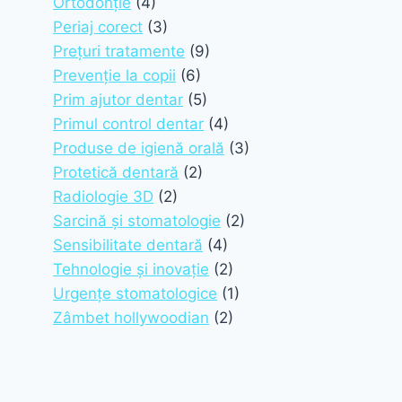
Ortodonție
(4)
Periaj corect
(3)
Prețuri tratamente
(9)
Prevenție la copii
(6)
Prim ajutor dentar
(5)
Primul control dentar
(4)
Produse de igienă orală
(3)
Protetică dentară
(2)
Radiologie 3D
(2)
Sarcină și stomatologie
(2)
Sensibilitate dentară
(4)
Tehnologie și inovație
(2)
Urgențe stomatologice
(1)
Zâmbet hollywoodian
(2)