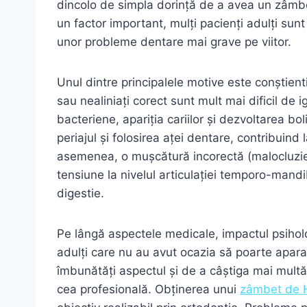
dincolo de simpla dorință de a avea un zâmb
un factor important, mulți pacienți adulți sunt
unor probleme dentare mai grave pe viitor.
Unul dintre principalele motive este conștienti
sau nealiniați corect sunt mult mai dificil de 
bacteriene, apariția cariilor și dezvoltarea boli
periajul și folosirea aței dentare, contribuind
asemenea, o mușcătură incorectă (malocluzie)
tensiune la nivelul articulației temporo-mand
digestie.
Pe lângă aspectele medicale, impactul psiholog
adulți care nu au avut ocazia să poarte apara
îmbunătăți aspectul și de a câștiga mai multă î
cea profesională. Obținerea unui
zâmbet de 