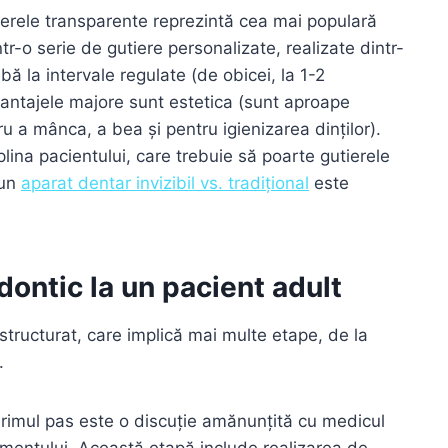
erele transparente reprezintă cea mai populară
tr-o serie de gutiere personalizate, realizate dintr-
ă la intervale regulate (de obicei, la 1-2
vantajele majore sunt estetica (sunt aproape
tru a mânca, a bea și pentru igienizarea dinților).
lina pacientului, care trebuie să poarte gutierele
 un
aparat dentar invizibil vs. tradițional
este
dontic la un pacient adult
tructurat, care implică mai multe etape, de la
.
rimul pas este o discuție amănunțită cu medicul
tamentului. Această etapă include realizarea de