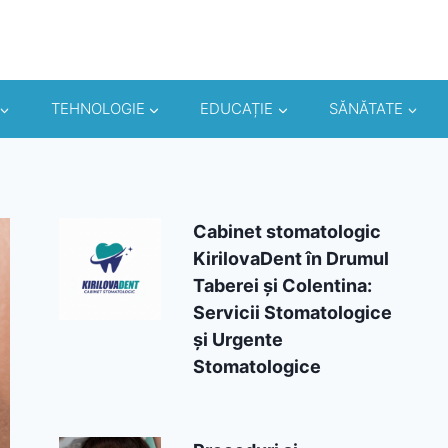
TEHNOLOGIE
EDUCAȚIE
SĂNĂTATE
Cabinet stomatologic
KirilovaDent în Drumul
Taberei și Colentina:
Servicii Stomatologice
și Urgente
Stomatologice