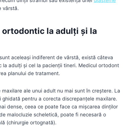
 precum dinții strâmbi sau existența unei
diasteme
e vârstă.
ortodontic la adulți și la
r sunt aceleași indiferent de vârstă, există câteva
la adulți și cel la pacienții tineri. Medicul ortodont
area planului de tratament.
e maxilare ale unui adult nu mai sunt în creștere. La
fi ghidată pentru a corecta discrepanțele maxilare.
mai dense, ceea ce poate face ca mișcarea dinților
de malocluzie scheletică, poate fi necesară o
lă (chirurgie ortognată).