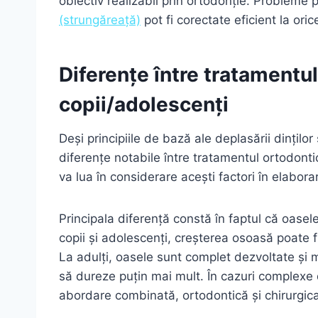
obiectiv realizabil prin ortodonție. Probleme
(strungăreață)
pot fi corectate eficient la oric
Diferențe între tratamentul 
copii/adolescenți
Deși principiile de bază ale deplasării dințilo
diferențe notabile între tratamentul ortodontic 
va lua în considerare acești factori în elabor
Principala diferență constă în faptul că oasel
copii și adolescenți, creșterea osoasă poate 
La adulți, oasele sunt complet dezvoltate și 
să dureze puțin mai mult. În cazuri complexe 
abordare combinată, ortodontică și chirurgica