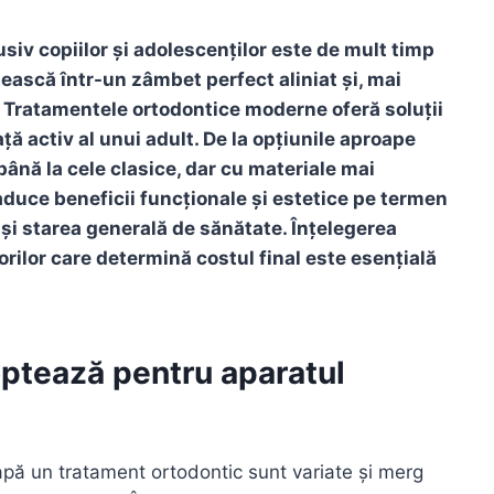
siv copiilor și adolescenților este de mult timp
tească într-un zâmbet perfect aliniat și, mai
. Tratamentele ortodontice moderne oferă soluții
ață activ al unui adult. De la opțiunile aproape
până la cele clasice, dar cu materiale mai
 aduce beneficii funcționale și estetice pe termen
 și starea generală de sănătate. Înțelegerea
torilor care determină costul final este esențială
 optează pentru aparatul
apă un tratament ortodontic sunt variate și merg