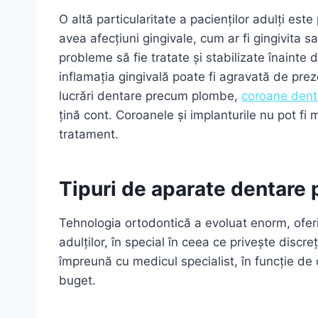
O altă particularitate a pacienților adulți este
avea afecțiuni gingivale, cum ar fi gingivita s
probleme să fie tratate și stabilizate înaint
inflamația gingivală poate fi agravată de pre
lucrări dentare precum plombe,
coroane dent
țină cont. Coroanele și implanturile nu pot fi
tratament.
Tipuri de aparate dentare p
Tehnologia ortodontică a evoluat enorm, oferin
adulților, în special în ceea ce privește discre
împreună cu medicul specialist, în funcție de 
buget.