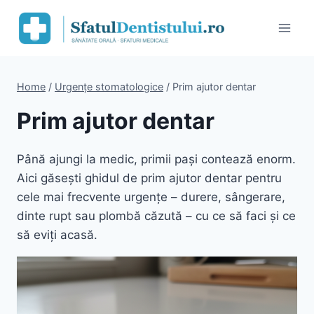
Skip
to
content
Home
/
Urgențe stomatologice
/
Prim ajutor dentar
Prim ajutor dentar
Până ajungi la medic, primii pași contează enorm.
Aici găsești ghidul de prim ajutor dentar pentru
cele mai frecvente urgențe – durere, sângerare,
dinte rupt sau plombă căzută – cu ce să faci și ce
să eviți acasă.