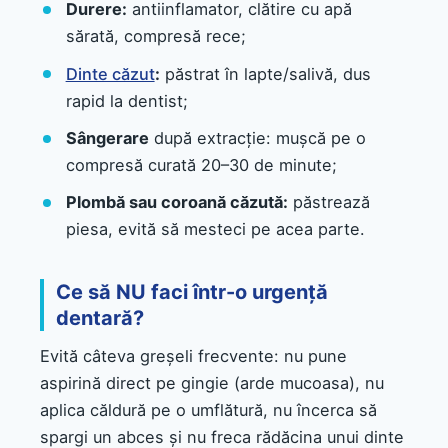
Durere:
antiinflamator, clătire cu apă
sărată, compresă rece;
Dinte căzut
:
păstrat în lapte/salivă, dus
rapid la dentist;
Sângerare
după extracție: mușcă pe o
compresă curată 20–30 de minute;
Plombă sau coroană căzută:
păstrează
piesa, evită să mesteci pe acea parte.
Ce să NU faci într-o urgență
dentară?
Evită câteva greșeli frecvente: nu pune
aspirină direct pe gingie (arde mucoasa), nu
aplica căldură pe o umflătură, nu încerca să
spargi un abces și nu freca rădăcina unui dinte