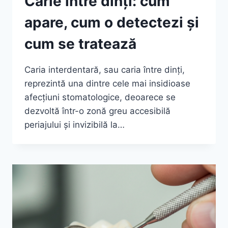
Carie între dinți: cum
apare, cum o detectezi și
cum se tratează
Caria interdentară, sau caria între dinți,
reprezintă una dintre cele mai insidioase
afecțiuni stomatologice, deoarece se
dezvoltă într-o zonă greu accesibilă
periajului și invizibilă la…