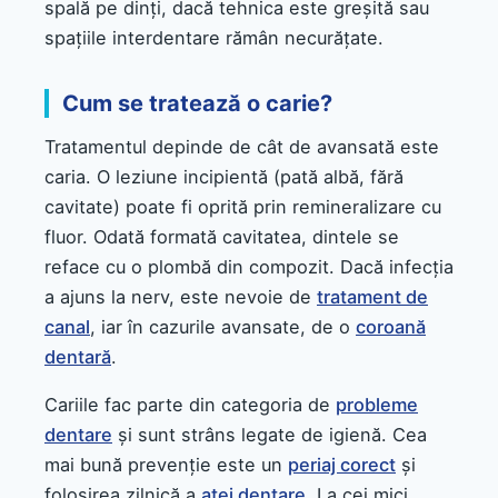
spală pe dinți, dacă tehnica este greșită sau
spațiile interdentare rămân necurățate.
Cum se tratează o carie?
Tratamentul depinde de cât de avansată este
caria. O leziune incipientă (pată albă, fără
cavitate) poate fi oprită prin remineralizare cu
fluor. Odată formată cavitatea, dintele se
reface cu o plombă din compozit. Dacă infecția
a ajuns la nerv, este nevoie de
tratament de
canal
, iar în cazurile avansate, de o
coroană
dentară
.
Cariile fac parte din categoria de
probleme
dentare
și sunt strâns legate de igienă. Cea
mai bună prevenție este un
periaj corect
și
folosirea zilnică a
aței dentare
. La cei mici,