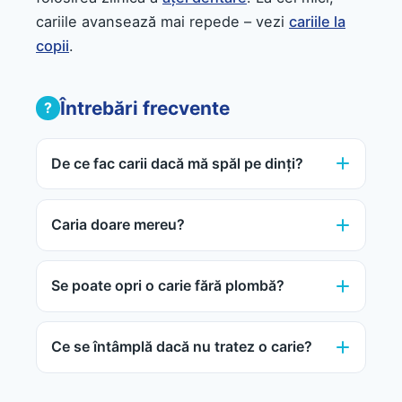
cariile avansează mai repede – vezi
cariile la
copii
.
Întrebări frecvente
De ce fac carii dacă mă spăl pe dinți?
Caria doare mereu?
Se poate opri o carie fără plombă?
Ce se întâmplă dacă nu tratez o carie?