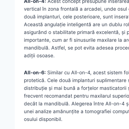
All-on-4:
Acest concept presupune inserarea 
vertical în zona frontală a arcadei, unde osul
două implanturi, cele posterioare, sunt insera
Această angulație inteligentă are un dublu rol
asigurând o stabilitate primară excelentă, și 
importante, cum ar fi sinusurile maxilare la ar
mandibulă. Astfel, se pot evita adesea proced
adiții osoase.
All-on-6:
Similar cu All-on-4, acest sistem fo
protetică. Cele două implanturi suplimentare 
distribuție și mai bună a forțelor masticatorii 
frecvent recomandat pentru maxilarul superio
decât la mandibulă. Alegerea între All-on-4 ș
unei analize amănunțite a tomografiei compute
osului disponibil.