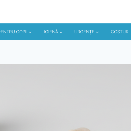
PENTRU COPII
IGIENĂ
URGENȚE
COSTURI