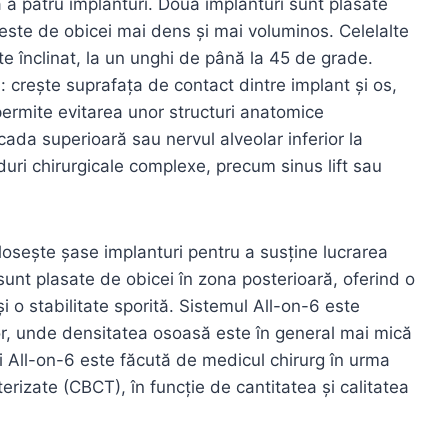
a patru implanturi. Două implanturi sunt plasate
 este de obicei mai dens și mai voluminos. Celelalte
te înclinat, la un unghi de până la 45 de grade.
: crește suprafața de contact dintre implant și os,
permite evitarea unor structuri anatomice
cada superioară sau nervul alveolar inferior la
uri chirurgicale complexe, precum sinus lift sau
losește șase implanturi pentru a susține lucrarea
sunt plasate de obicei în zona posterioară, oferind o
și o stabilitate sporită. Sistemul All-on-6 este
r, unde densitatea osoasă este în general mai mică
i All-on-6 este făcută de medicul chirurg în urma
rizate (CBCT), în funcție de cantitatea și calitatea