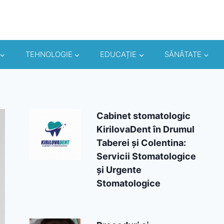
TEHNOLOGIE
EDUCAȚIE
SĂNĂTATE
Cabinet stomatologic
KirilovaDent în Drumul
Taberei și Colentina:
Servicii Stomatologice
și Urgente
Stomatologice