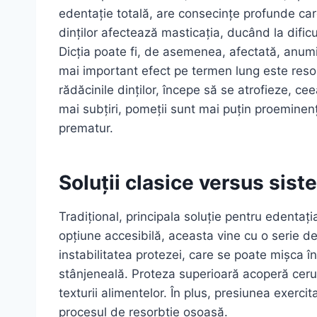
edentație totală, are consecințe profunde c
dinților afectează masticația, ducând la dificul
Dicția poate fi, de asemenea, afectată, anumi
mai important efect pe termen lung este resor
rădăcinile dinților, începe să se atrofieze, ce
mai subțiri, pomeții sunt mai puțin proeminenț
prematur.
Soluții clasice versus sis
Tradițional, principala soluție pentru edentați
opțiune accesibilă, aceasta vine cu o serie d
instabilitatea protezei, care se poate mișca în
stânjeneală. Proteza superioară acoperă cerul 
texturii alimentelor. În plus, presiunea exerci
procesul de resorbție osoasă.