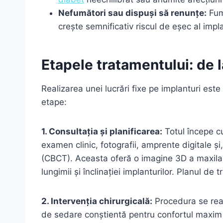
Nefumători sau dispuși să renunțe:
Fuma
crește semnificativ riscul de eșec al impla
Etapele tratamentului: de l
Realizarea unei lucrări fixe pe implanturi est
etape:
1. Consultația și planificarea:
Totul începe cu
examen clinic, fotografii, amprente digitale ș
(CBCT). Aceasta oferă o imagine 3D a maxilare
lungimii și înclinației implanturilor. Planul de
2. Intervenția chirurgicală:
Procedura se real
de sedare conștientă pentru confortul maxim a