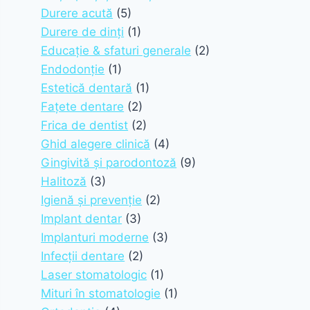
Durere acută
(5)
Durere de dinți
(1)
Educație & sfaturi generale
(2)
Endodonție
(1)
Estetică dentară
(1)
Fațete dentare
(2)
Frica de dentist
(2)
Ghid alegere clinică
(4)
Gingivită și parodontoză
(9)
Halitoză
(3)
Igienă și prevenție
(2)
Implant dentar
(3)
Implanturi moderne
(3)
Infecții dentare
(2)
Laser stomatologic
(1)
Mituri în stomatologie
(1)