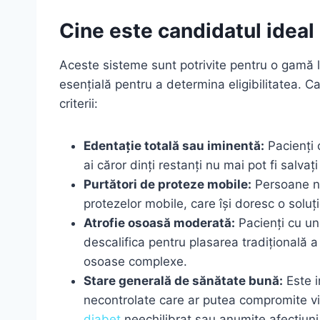
Cine este candidatul ideal
Aceste sisteme sunt potrivite pentru o gamă 
esențială pentru a determina eligibilitatea. C
criterii:
Edentație totală sau iminentă:
Pacienți 
ai căror dinți restanți nu mai pot fi salvaț
Purtători de proteze mobile:
Persoane ne
protezelor mobile, care își doresc o soluți
Atrofie osoasă moderată:
Pacienți cu un
descalifica pentru plasarea tradițională 
osoase complexe.
Stare generală de sănătate bună:
Este i
necontrolate care ar putea compromite vi
diabet
neechilibrat sau anumite afecțiuni