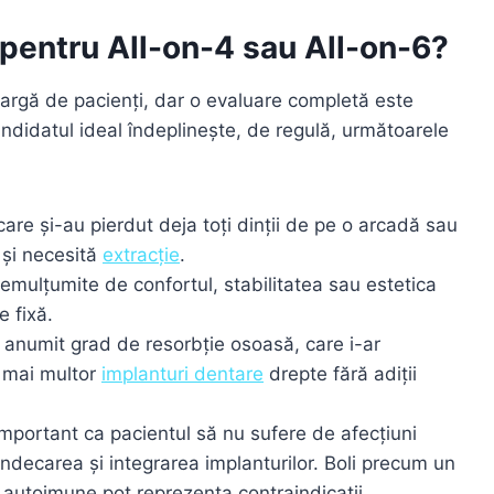
 pentru All-on-4 sau All-on-6?
largă de pacienți, dar o evaluare completă este
andidatul ideal îndeplinește, de regulă, următoarele
care și-au pierdut deja toți dinții de pe o arcadă sau
i și necesită
extracție
.
mulțumite de confortul, stabilitatea sau estetica
e fixă.
 anumit grad de resorbție osoasă, care i-ar
a mai multor
implanturi dentare
drepte fără adiții
mportant ca pacientul să nu sufere de afecțiuni
ndecarea și integrarea implanturilor. Boli precum un
 autoimune pot reprezenta contraindicații.