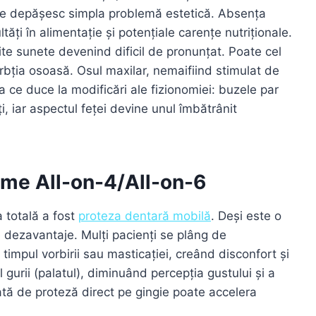
are depășesc simpla problemă estetică. Absența
tăți în alimentație și potențiale carențe nutriționale.
te sunete devenind dificil de pronunțat. Poate cel
bția osoasă. Osul maxilar, nemaifiind stimulat de
ea ce duce la modificări ale fizionomiei: buzele par
i, iar aspectul feței devine unul îmbătrânit
teme All-on-4/All-on-6
a totală a fost
proteza dentară mobilă
. Deși este o
e dezavantaje. Mulți pacienți se plâng de
 timpul vorbirii sau masticației, creând disconfort și
gurii (palatul), diminuând percepția gustului și a
tată de proteză direct pe gingie poate accelera