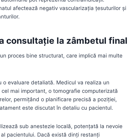
tul afectează negativ vascularizația țesuturilor și
nturilor.
a consultație la zâmbetul final
e un proces bine structurat, care implică mai multe
 o evaluare detaliată. Medicul va realiza un
i, cel mai important, o tomografie computerizată
lor, permițând o planificare precisă a poziției,
 tratament este discutat în detaliu cu pacientul.
izează sub anestezie locală, potențată la nevoie
l pacientului. Dacă există dinți restanți