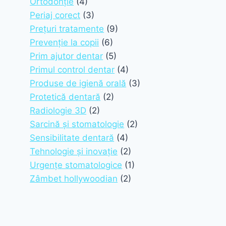
Ortodonție
(4)
Periaj corect
(3)
Prețuri tratamente
(9)
Prevenție la copii
(6)
Prim ajutor dentar
(5)
Primul control dentar
(4)
Produse de igienă orală
(3)
Protetică dentară
(2)
Radiologie 3D
(2)
Sarcină și stomatologie
(2)
Sensibilitate dentară
(4)
Tehnologie și inovație
(2)
Urgențe stomatologice
(1)
Zâmbet hollywoodian
(2)