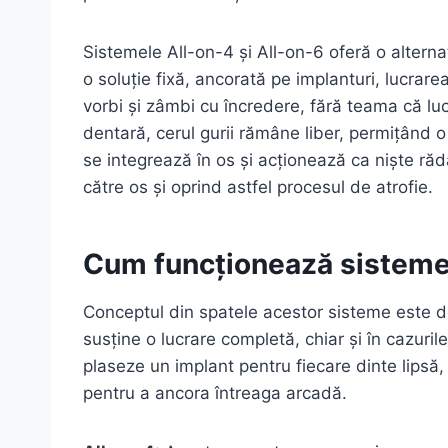
Sistemele All-on-4 și All-on-6 oferă o alterna
o soluție fixă, ancorată pe implanturi, lucrar
vorbi și zâmbi cu încredere, fără teama că l
dentară, cerul gurii rămâne liber, permițând o
se integrează în os și acționează ca niște rădă
către os și oprind astfel procesul de atrofie.
Cum funcționează sistemel
Conceptul din spatele acestor sisteme este de
susține o lucrare completă, chiar și în cazuril
plaseze un implant pentru fiecare dinte lipsă,
pentru a ancora întreaga arcadă.