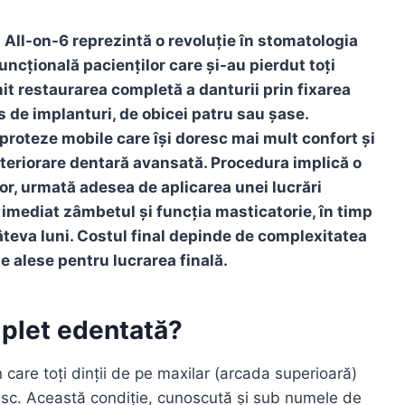
 All-on-6 reprezintă o revoluție în stomatologia
funcțională pacienților care și-au pierdut toți
it restaurarea completă a danturii prin fixarea
 de implanturi, de obicei patru sau șase.
 proteze mobile care își doresc mai mult confort și
deteriorare dentară avansată. Procedura implică o
or, urmată adesea de aplicarea unei lucrări
d imediat zâmbetul și funcția masticatorie, în timp
âteva luni. Costul final depinde de complexitatea
e alese pentru lucrarea finală.
plet edentată?
care toți dinții de pe maxilar (arcada superioară)
esc. Această condiție, cunoscută și sub numele de