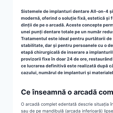
Sistemele de implanturi dentare All-on-4 și
modernă, oferind o soluție fixă, estetică și 
dinții de pe o arcadă. Aceste concepte perm
unei punți dentare totale pe un număr redus
Tratamentul este ideal pentru purtătorii de
stabilitate, dar și pentru persoanele cu o 
etapă chirurgicală de inserare a implanturil
provizorii fixe în doar 24 de ore, restaurân
ce lucrarea definitivă este realizată după c
cazului, numărul de implanturi și materialel
Ce înseamnă o arcadă com
O arcadă complet edentată descrie situația în 
sau de pe mandibulă (arcada inferioară) lips