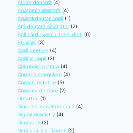
Albire dentară
(4)
Anatomie dentară
(4)
Aparat dentar copii
(1)
Ață dentară și irigator
(2)
Boli cardiovasculare și dinți
(6)
Bruxism
(3)
Carii dentare
(4)
Carii la copii
(2)
Chirurgie dentară
(4)
Controale regulate
(4)
Corecții estetice
(5)
Coroane dentare
(2)
Detartraj
(1)
Diabet și sănătate orală
(4)
Digital dentistry
(4)
Dinți rupți
(2)
Dinți sparți și fisurați
(2)