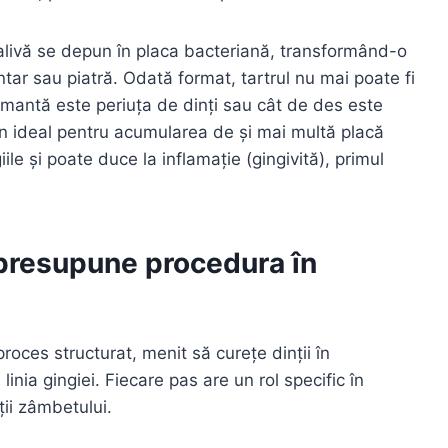
salivă se depun în placa bacteriană, transformând-o
entar sau piatră. Odată format, tartrul nu mai poate fi
ormantă este periuța de dinți sau cât de des este
en ideal pentru acumularea de și mai multă placă
iile și poate duce la inflamație (gingivită), primul
 presupune procedura în
roces structurat, menit să curețe dinții în
inia gingiei. Fiecare pas are un rol specific în
ții zâmbetului.