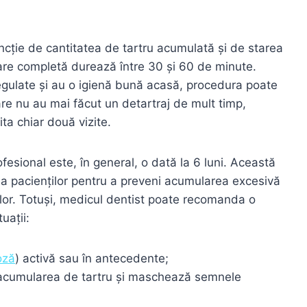
uncție de cantitatea de tartru acumulată și de starea
izare completă durează între 30 și 60 de minute.
egulate și au o igienă bună acasă, procedura poate
are nu au mai făcut un detartraj de mult timp,
a chiar două vizite.
esional este, în general, o dată la 6 luni. Această
tea pacienților pentru a preveni acumularea excesivă
ilor. Totuși, medicul dentist poate recomanda o
uații:
oză
) activă sau în antecedente;
 acumularea de tartru și maschează semnele