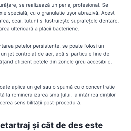
urățare, se realizează un periaj profesional. Se
axie specială, cu o granulație ușor abrazivă. Acest
fea, ceai, tutun) și lustruiește suprafețele dentare.
rea ulterioară a plăcii bacteriene.
tarea petelor persistente, se poate folosi un
un jet controlat de aer, apă și particule fine de
ățând eficient petele din zonele greu accesibile,
oate aplica un gel sau o spumă cu o concentrație
ă la remineralizarea smalțului, la întărirea dinților
ucerea sensibilității post-procedură.
etartraj și cât de des este