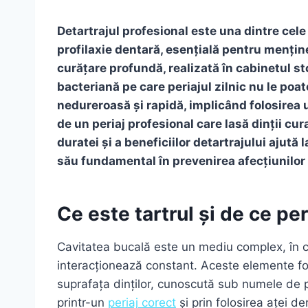
Detartrajul profesional este una dintre ce
profilaxie dentară, esențială pentru menținer
curățare profundă, realizată în cabinetul st
bacteriană pe care periajul zilnic nu le poat
nedureroasă și rapidă, implicând folosirea
de un periaj profesional care lasă dinții cura
duratei și a beneficiilor detartrajului ajută 
său fundamental în prevenirea afecțiunilor 
Ce este tartrul și de ce pe
Cavitatea bucală este un mediu complex, în car
interacționează constant. Aceste elemente for
suprafața dinților, cunoscută sub numele de 
printr-un
periaj corect
și prin folosirea aței d