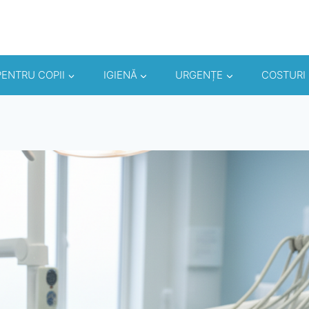
PENTRU COPII
IGIENĂ
URGENȚE
COSTURI