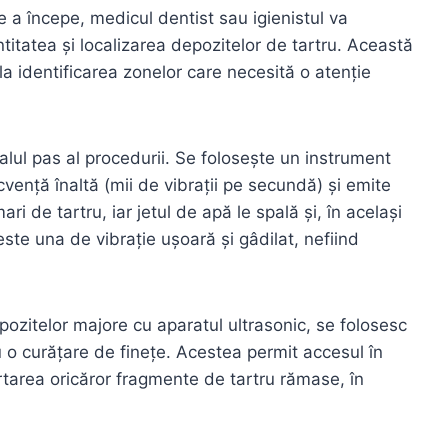
e a începe, medicul dentist sau igienistul va
itatea și localizarea depozitelor de tartru. Această
la identificarea zonelor care necesită o atenție
lul pas al procedurii. Se folosește un instrument
cvență înaltă (mii de vibrații pe secundă) și emite
ri de tartru, iar jetul de apă le spală și, în același
este una de vibrație ușoară și gâdilat, nefiind
zitelor majore cu aparatul ultrasonic, se folosesc
 o curățare de finețe. Acestea permit accesul în
rtarea oricăror fragmente de tartru rămase, în