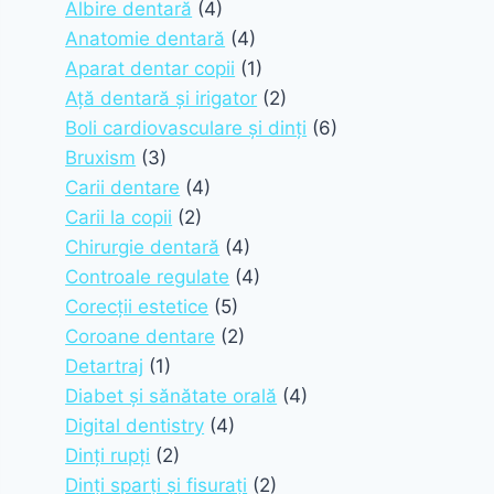
Albire dentară
(4)
Anatomie dentară
(4)
Aparat dentar copii
(1)
Ață dentară și irigator
(2)
Boli cardiovasculare și dinți
(6)
Bruxism
(3)
Carii dentare
(4)
Carii la copii
(2)
Chirurgie dentară
(4)
Controale regulate
(4)
Corecții estetice
(5)
Coroane dentare
(2)
Detartraj
(1)
Diabet și sănătate orală
(4)
Digital dentistry
(4)
Dinți rupți
(2)
Dinți sparți și fisurați
(2)