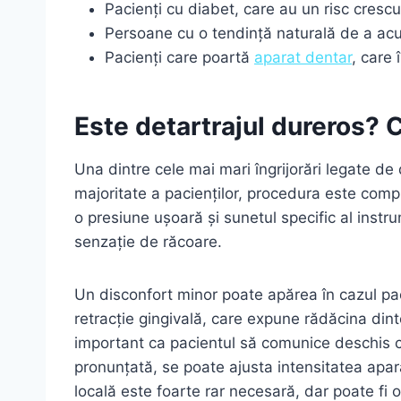
Pacienți cu diabet, care au un risc crescu
Persoane cu o tendință naturală de a acu
Pacienți care poartă
aparat dentar
, care
Este detartrajul dureros? 
Una dintre cele mai mari îngrijorări legate d
majoritate a pacienților, procedura este compl
o presiune ușoară și sunetul specific al instr
senzație de răcoare.
Un disconfort minor poate apărea în cazul paci
retracție gingivală, care expune rădăcina dint
important ca pacientul să comunice deschis cu
pronunțată, se poate ajusta intensitatea apa
locală este foarte rar necesară, dar poate fi o