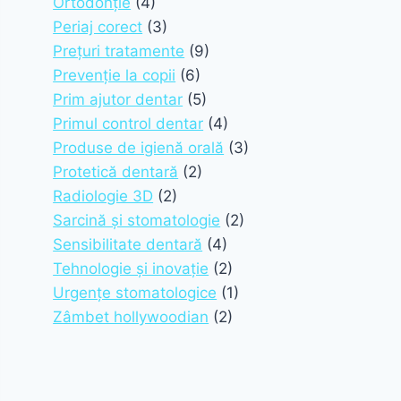
Ortodonție
(4)
Periaj corect
(3)
Prețuri tratamente
(9)
Prevenție la copii
(6)
Prim ajutor dentar
(5)
Primul control dentar
(4)
Produse de igienă orală
(3)
Protetică dentară
(2)
Radiologie 3D
(2)
Sarcină și stomatologie
(2)
Sensibilitate dentară
(4)
Tehnologie și inovație
(2)
Urgențe stomatologice
(1)
Zâmbet hollywoodian
(2)