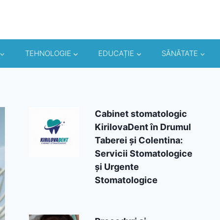
TEHNOLOGIE
EDUCAȚIE
SĂNĂTATE
Cabinet stomatologic
KirilovaDent în Drumul
Taberei și Colentina:
Servicii Stomatologice
și Urgente
Stomatologice