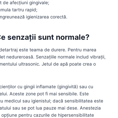
t de afecțiuni gingivale;
mula tartru rapid;
 îngreunează igienizarea corectă.
Ce senzații sunt normale?
e detartraj este teama de durere. Pentru marea
et nedureroasă. Senzațiile normale includ vibrații,
umentului ultrasonic. Jetul de apă poate crea o
enților cu gingii inflamate (gingivită) sau cu
elui. Aceste zone pot fi mai sensibile. Este
 medicul sau igienistul; dacă sensibilitatea este
ratului sau se pot lua pauze mai dese. Anestezia
 opțiune pentru cazurile de hipersensibilitate