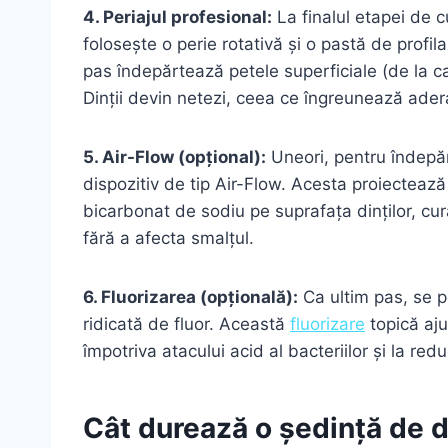
4. Periajul profesional:
La finalul etapei de c
folosește o perie rotativă și o pastă de profil
pas îndepărtează petele superficiale (de la ca
Dinții devin netezi, ceea ce îngreunează adera
5. Air-Flow (opțional):
Uneori, pentru îndepăr
dispozitiv de tip Air-Flow. Acesta proiectează 
bicarbonat de sodiu pe suprafața dinților, cur
fără a afecta smalțul.
6. Fluorizarea (opțională):
Ca ultim pas, se p
ridicată de fluor. Această
fluorizare
topică ajut
împotriva atacului acid al bacteriilor și la red
Cât durează o ședință de d