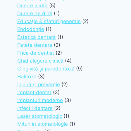
Durere acută
(5)
Durere de dinți
(1)
Educație & sfaturi generale
(2)
Endodonție
(1)
Estetică dentară
(1)
Fațete dentare
(2)
Frica de dentist
(2)
Ghid alegere clinică
(4)
Gingivită și parodontoză
(9)
Halitoză
(3)
Igienă și prevenție
(2)
Implant dentar
(3)
Implanturi moderne
(3)
Infecții dentare
(2)
Laser stomatologic
(1)
Mituri în stomatologie
(1)