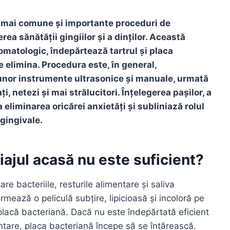
le mai comune și importante proceduri de
ea sănătății gingiilor și a dinților. Această
omatologic, îndepărtează tartrul și placa
e elimina. Procedura este, în general,
 unor instrumente ultrasonice și manuale, urmată
ți, netezi și mai strălucitori. Înțelegerea pașilor, a
la eliminarea oricărei anxietăți și subliniază rolul
gingivale.
riajul acasă nu este suficient?
e bacteriile, resturile alimentare și saliva
mează o peliculă subțire, lipicioasă și incoloră pe
placă bacteriană. Dacă nu este îndepărtată eficient
entare, placa bacteriană începe să se întărească.