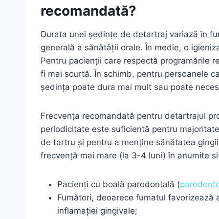
recomandată?
Durata unei ședințe de detartraj variază în f
generală a sănătății orale. În medie, o igien
Pentru pacienții care respectă programările r
fi mai scurtă. În schimb, pentru persoanele c
ședința poate dura mai mult sau poate necesit
Frecvența recomandată pentru detartrajul prof
periodicitate este suficientă pentru majorita
de tartru și pentru a menține sănătatea gingi
frecvență mai mare (la 3-4 luni) în anumite sit
Pacienți cu boală parodontală (
parodont
Fumători, deoarece fumatul favorizează
inflamației gingivale;