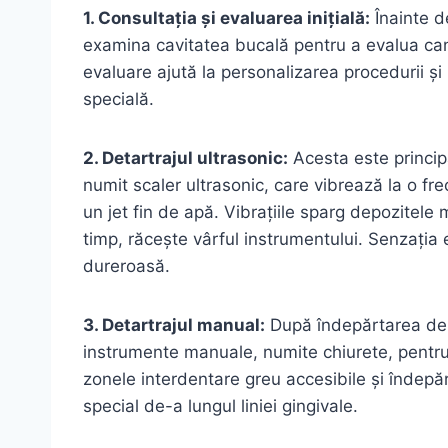
1. Consultația și evaluarea inițială:
Înainte d
examina cavitatea bucală pentru a evalua cant
evaluare ajută la personalizarea procedurii și 
specială.
2. Detartrajul ultrasonic:
Acesta este principa
numit scaler ultrasonic, care vibrează la o fre
un jet fin de apă. Vibrațiile sparg depozitele ma
timp, răcește vârful instrumentului. Senzația 
dureroasă.
3. Detartrajul manual:
După îndepărtarea depo
instrumente manuale, numite chiurete, pentru
zonele interdentare greu accesibile și îndepă
special de-a lungul liniei gingivale.