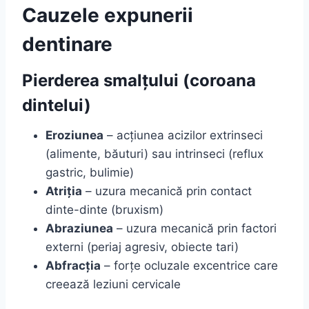
Cauzele expunerii
dentinare
Pierderea smalțului (coroana
dintelui)
Eroziunea
– acțiunea acizilor extrinseci
(alimente, băuturi) sau intrinseci (reflux
gastric, bulimie)
Atriția
– uzura mecanică prin contact
dinte-dinte (bruxism)
Abraziunea
– uzura mecanică prin factori
externi (periaj agresiv, obiecte tari)
Abfracția
– forțe ocluzale excentrice care
creează leziuni cervicale