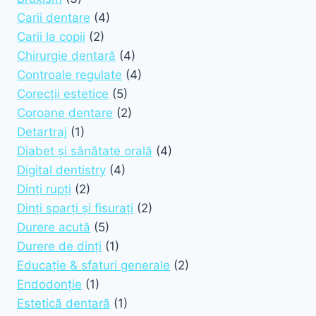
Carii dentare
(4)
Carii la copii
(2)
Chirurgie dentară
(4)
Controale regulate
(4)
Corecții estetice
(5)
Coroane dentare
(2)
Detartraj
(1)
Diabet și sănătate orală
(4)
Digital dentistry
(4)
Dinți rupți
(2)
Dinți sparți și fisurați
(2)
Durere acută
(5)
Durere de dinți
(1)
Educație & sfaturi generale
(2)
Endodonție
(1)
Estetică dentară
(1)