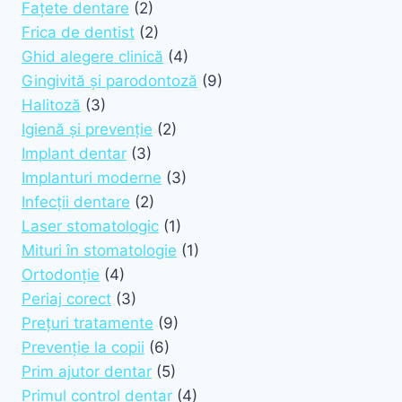
Fațete dentare
(2)
Frica de dentist
(2)
Ghid alegere clinică
(4)
Gingivită și parodontoză
(9)
Halitoză
(3)
Igienă și prevenție
(2)
Implant dentar
(3)
Implanturi moderne
(3)
Infecții dentare
(2)
Laser stomatologic
(1)
Mituri în stomatologie
(1)
Ortodonție
(4)
Periaj corect
(3)
Prețuri tratamente
(9)
Prevenție la copii
(6)
Prim ajutor dentar
(5)
Primul control dentar
(4)