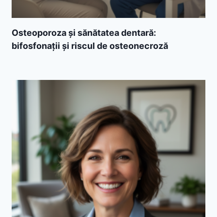
Osteoporoza și sănătatea dentară:
bifosfonații și riscul de osteonecroză