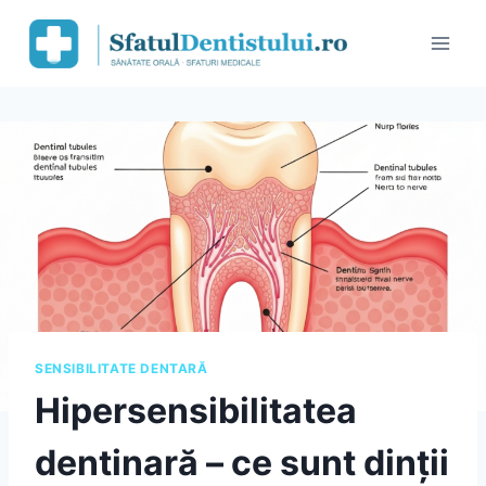
Skip
to
content
SENSIBILITATE DENTARĂ
Hipersensibilitatea
dentinară – ce sunt dinții