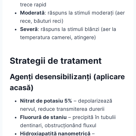
trece rapid
Moderată
: răspuns la stimuli moderați (aer
rece, băuturi reci)
Severă
: răspuns la stimuli blânzi (aer la
temperatura camerei, atingere)
Strategii de tratament
Agenți desensibilizanți (aplicare
acasă)
Nitrat de potasiu 5%
– depolarizează
nervul, reduce transmiterea durerii
Fluorură de staniu
– precipită în tubulii
dentinari, obstrucționând fluxul
Hidroxiapatită nanometrică
–