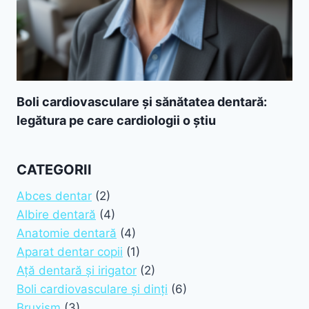
Boli cardiovasculare și sănătatea dentară:
legătura pe care cardiologii o știu
CATEGORII
Abces dentar
(2)
Albire dentară
(4)
Anatomie dentară
(4)
Aparat dentar copii
(1)
Ață dentară și irigator
(2)
Boli cardiovasculare și dinți
(6)
Bruxism
(3)