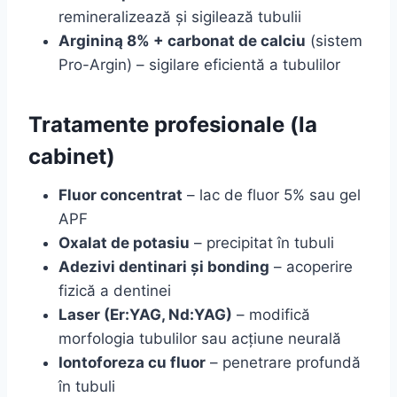
remineralizează și sigilează tubulii
Argininą 8% + carbonat de calciu
(sistem
Pro-Argin) – sigilare eficientă a tubulilor
Tratamente profesionale (la
cabinet)
Fluor concentrat
– lac de fluor 5% sau gel
APF
Oxalat de potasiu
– precipitat în tubuli
Adezivi dentinari și bonding
– acoperire
fizică a dentinei
Laser (Er:YAG, Nd:YAG)
– modifică
morfologia tubulilor sau acțiune neurală
Iontoforeza cu fluor
– penetrare profundă
în tubuli