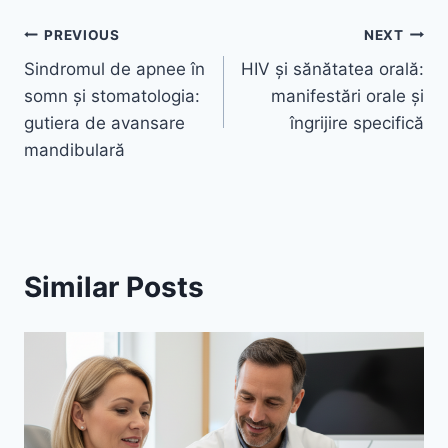
Navigare
PREVIOUS
NEXT
Sindromul de apnee în
HIV și sănătatea orală:
în
somn și stomatologia:
manifestări orale și
articole
gutiera de avansare
îngrijire specifică
mandibulară
Similar Posts