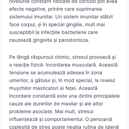
nivelurile constant ridicate de cortizol pot avea
efecte negative, printre care suprimarea
sistemului imunitar. Un sistem imunitar slăbit
face corpul, și în special gingiile, mult mai
susceptibil la infecțiile bacteriene care
cauzează gingivita și parodontoza.
Pe lângă răspunsul chimic, stresul provoacă și
o reacție fizică: încordarea musculară. Această
tensiune se acumulează adesea în zona
umerilor, a gâtului și, în mod special, la nivelul
mușchilor masticatori ai feței. Această
încordare constantă este una dintre principalele
cauze ale durerilor de maxilar și ale altor
probleme asociate. Mai mult, stresul
influențează și comportamentul. O persoană
copleșită de stres poate neglija rutina de igienă