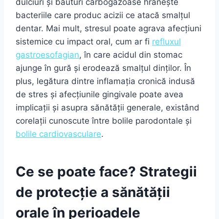
dulciuri și băuturi carbogazoase hrănește
bacteriile care produc acizii ce atacă smalțul
dentar. Mai mult, stresul poate agrava afecțiuni
sistemice cu impact oral, cum ar fi
refluxul
gastroesofagian
, în care acidul din stomac
ajunge în gură și erodează smalțul dinților. În
plus, legătura dintre inflamația cronică indusă
de stres și afecțiunile gingivale poate avea
implicații și asupra sănătății generale, existând
corelații cunoscute între bolile parodontale și
bolile cardiovasculare
.
Ce se poate face? Strategii
de protecție a sănătății
orale în perioadele