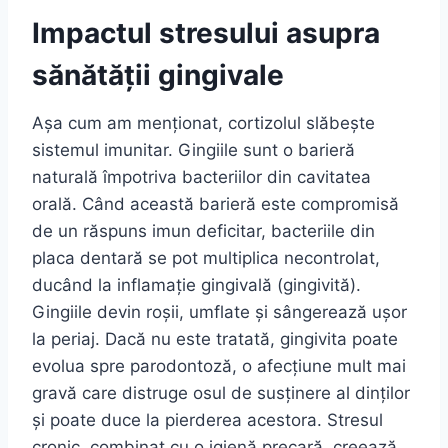
Impactul stresului asupra
sănătății gingivale
Așa cum am menționat, cortizolul slăbește
sistemul imunitar. Gingiile sunt o barieră
naturală împotriva bacteriilor din cavitatea
orală. Când această barieră este compromisă
de un răspuns imun deficitar, bacteriile din
placa dentară se pot multiplica necontrolat,
ducând la inflamație gingivală (gingivită).
Gingiile devin roșii, umflate și sângerează ușor
la periaj. Dacă nu este tratată, gingivita poate
evolua spre parodontoză, o afecțiune mult mai
gravă care distruge osul de susținere al dinților
și poate duce la pierderea acestora. Stresul
cronic, combinat cu o igienă precară, creează