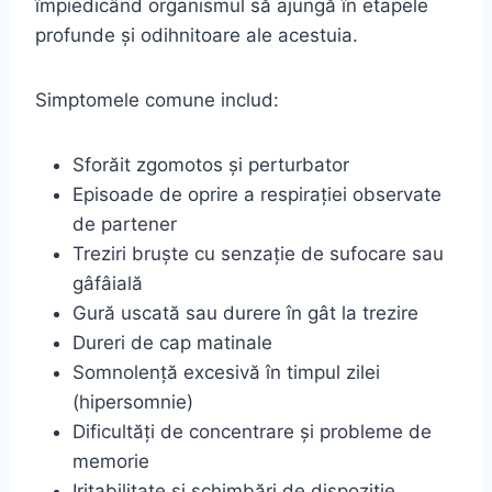
împiedicând organismul să ajungă în etapele
profunde și odihnitoare ale acestuia.
Simptomele comune includ:
Sforăit zgomotos și perturbator
Episoade de oprire a respirației observate
de partener
Treziri bruște cu senzație de sufocare sau
gâfâială
Gură uscată sau durere în gât la trezire
Dureri de cap matinale
Somnolență excesivă în timpul zilei
(hipersomnie)
Dificultăți de concentrare și probleme de
memorie
Iritabilitate și schimbări de dispoziție