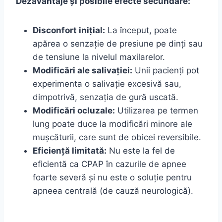
Dezavantaje și posibile efecte secundare:
Disconfort inițial:
La început, poate
apărea o senzație de presiune pe dinți sau
de tensiune la nivelul maxilarelor.
Modificări ale salivației:
Unii pacienți pot
experimenta o salivație excesivă sau,
dimpotrivă, senzația de gură uscată.
Modificări ocluzale:
Utilizarea pe termen
lung poate duce la modificări minore ale
mușcăturii, care sunt de obicei reversibile.
Eficiență limitată:
Nu este la fel de
eficientă ca CPAP în cazurile de apnee
foarte severă și nu este o soluție pentru
apneea centrală (de cauză neurologică).