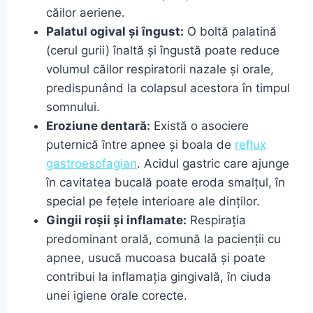
căilor aeriene.
Palatul ogival și îngust:
O boltă palatină
(cerul gurii) înaltă și îngustă poate reduce
volumul căilor respiratorii nazale și orale,
predispunând la colapsul acestora în timpul
somnului.
Eroziune dentară:
Există o asociere
puternică între apnee și boala de
reflux
gastroesofagian
. Acidul gastric care ajunge
în cavitatea bucală poate eroda smalțul, în
special pe fețele interioare ale dinților.
Gingii roșii și inflamate:
Respirația
predominant orală, comună la pacienții cu
apnee, usucă mucoasa bucală și poate
contribui la inflamația gingivală, în ciuda
unei igiene orale corecte.