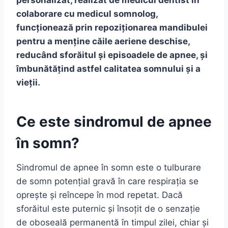
personalizat, realizat de medicul dentist în
colaborare cu medicul somnolog,
funcționează prin repoziționarea mandibulei
pentru a menține căile aeriene deschise,
reducând sforăitul și episoadele de apnee, și
îmbunătățind astfel calitatea somnului și a
vieții.
Ce este sindromul de apnee
în somn?
Sindromul de apnee în somn este o tulburare
de somn potențial gravă în care respirația se
oprește și reîncepe în mod repetat. Dacă
sforăitul este puternic și însoțit de o senzație
de oboseală permanentă în timpul zilei, chiar și