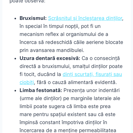
poate observa:
Bruxismul:
Scrâșnitul și încleștarea dinților
,
în special în timpul nopții, pot fi un
mecanism reflex al organismului de a
încerca să redeschidă căile aeriene blocate
prin avansarea mandibulei.
Uzura dentară excesivă:
Ca o consecință
directă a bruxismului, smalțul dinților poate
fi tocit, ducând la
dinți scurtați, fisurați sau
ciobiți
, fără o cauză alimentară evidentă.
Limba festonată:
Prezența unor indentări
(urme ale dinților) pe marginile laterale ale
limbii poate sugera că limba este prea
mare pentru spațiul existent sau că este
împinsă constant împotriva dinților în
încercarea de a menține permeabilitatea