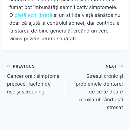
fumat pot îmbunătăți semnificativ simptomele.
O
dietă echilibrată
și un stil de viață sănătos nu
doar că ajută la controlul apneei, dar contribuie
la starea de bine generală, creând un cerc
vicios pozitiv pentru sănătate.
Navigare
PREVIOUS
NEXT
Cancer oral: simptome
Stresul cronic și
în
precoce, factori de
problemele dentare:
articole
risc și screening
de ce te doare
maxilarul când ești
stresat