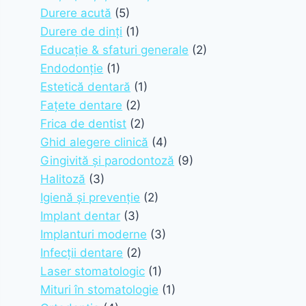
Durere acută
(5)
Durere de dinți
(1)
Educație & sfaturi generale
(2)
Endodonție
(1)
Estetică dentară
(1)
Fațete dentare
(2)
Frica de dentist
(2)
Ghid alegere clinică
(4)
Gingivită și parodontoză
(9)
Halitoză
(3)
Igienă și prevenție
(2)
Implant dentar
(3)
Implanturi moderne
(3)
Infecții dentare
(2)
Laser stomatologic
(1)
Mituri în stomatologie
(1)