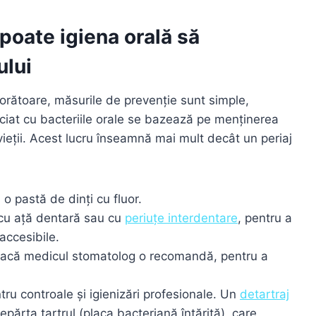
poate igiena orală să
ului
jorătoare, măsurile de prevenție sunt simple,
ociat cu bacteriile orale se bazează pe menținerea
vieții. Acest lucru înseamnă mai mult decât un periaj
 o pastă de dinți cu fluor.
e cu ață dentară sau cu
periuțe interdentare
, pentru a
accesibile.
dacă medicul stomatolog o recomandă, pentru a
tru controale și igienizări profesionale. Un
detartraj
ărta tartrul (placa bacteriană întărită), care