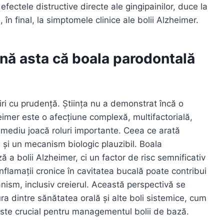
efectele distructive directe ale gingipainilor, duce la
 în final, la simptomele clinice ale bolii Alzheimer.
mnă asta că boala parodontală
ri cu prudență. Știința nu a demonstrat încă o
eimer este o afecțiune complexă, multifactorială,
de mediu joacă roluri importante. Ceea ce arată
ă și un mecanism biologic plauzibil. Boala
a bolii Alzheimer, ci un factor de risc semnificativ
inflamații cronice în cavitatea bucală poate contribui
anism, inclusiv creierul. Această perspectivă se
ra dintre sănătatea orală și alte boli sistemice, cum
e este crucial pentru managementul bolii de bază.