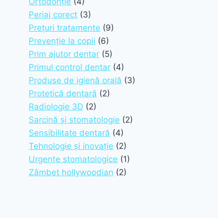
Ortodonție
(4)
Periaj corect
(3)
Prețuri tratamente
(9)
Prevenție la copii
(6)
Prim ajutor dentar
(5)
Primul control dentar
(4)
Produse de igienă orală
(3)
Protetică dentară
(2)
Radiologie 3D
(2)
Sarcină și stomatologie
(2)
Sensibilitate dentară
(4)
Tehnologie și inovație
(2)
Urgențe stomatologice
(1)
Zâmbet hollywoodian
(2)