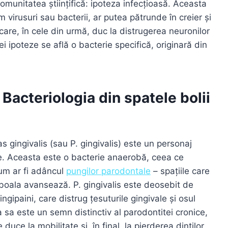
omunitatea științifică: ipoteza infecțioasă. Aceasta
virusuri sau bacterii, ar putea pătrunde în creier și
re, în cele din urmă, duc la distrugerea neuronilor
ei ipoteze se află o bacterie specifică, originară din
Bacteriologia din spatele bolii
gingivalis (sau P. gingivalis) este un personaj
le. Aceasta este o bacterie anaerobă, ceea ce
um ar fi adâncul
pungilor parodontale
– spațiile care
 boala avansează. P. gingivalis este deosebit de
gipaini, care distrug țesuturile gingivale și osul
ța sa este un semn distinctiv al parodontitei cronice,
uce la mobilitate și, în final, la pierderea dinților.