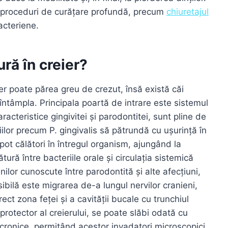
a proceduri de curățare profundă, precum
chiuretajul
acteriene.
ră în creier?
ier poate părea greu de crezut, însă există căi
 întâmpla. Principala poartă de intrare este sistemul
racteristice gingivitei și parodontitei, sunt pline de
lor precum P. gingivalis să pătrundă cu ușurință în
 pot călători în întregul organism, ajungând la
tură între bacteriile orale și circulația sistemică
lor cunoscute între parodontită și alte afecțiuni,
sibilă este migrarea de-a lungul nervilor cranieni,
ct zona feței și a cavității bucale cu trunchiul
protector al creierului, se poate slăbi odată cu
 cronice, permițând acestor invadatori microscopici