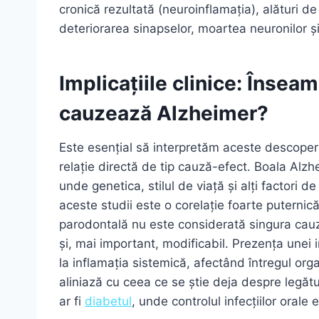
cronică rezultată (neuroinflamația), alături de 
deteriorarea sinapselor, moartea neuronilor și,
Implicațiile clinice: Însea
cauzează Alzheimer?
Este esențial să interpretăm aceste descoperi
relație directă de tip cauză-efect. Boala Alzh
unde genetica, stilul de viață și alți factori 
aceste studii este o corelație foarte puternic
parodontală nu este considerată singura cauză 
și, mai important, modificabil. Prezența unei 
la inflamația sistemică, afectând întregul org
aliniază cu ceea ce se știe deja despre legătu
ar fi
diabetul
, unde controlul infecțiilor oral