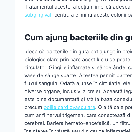
Tratamentul acestei afecțiuni implică adese
subgingival
, pentru a elimina aceste colonii b
Cum ajung bacteriile din gu
Ideea că bacteriile din gură pot ajunge în cre
biologice clare prin care acest lucru se poate
circulator. Gingiile inflamate și sângerânde, ca
vase de sânge sparte. Acestea permit bacterii
fluxul sanguin. Odată ajunse în circulație, ele
diverse organe, inclusiv la creier. Această legă
este bine documentată și stă la baza conexiuni
precum
bolile cardiovasculare
. O altă cale po
cum ar fi nervul trigemen, care conectează dire
cerebral. Bariera hemato-encefalică, un filtru 
înaintarea în vârstă sau din cauza inflamației