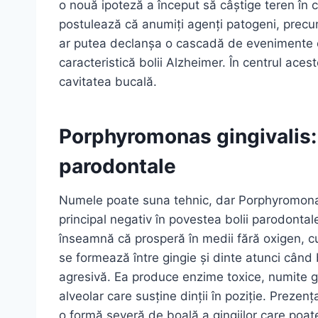
o nouă ipoteză a început să câștige teren în c
postulează că anumiți agenți patogeni, precum 
ar putea declanșa o cascadă de evenimente ca
caracteristică bolii Alzheimer. În centrul acest
cavitatea bucală.
Porphyromonas gingivalis: 
parodontale
Numele poate suna tehnic, dar Porphyromonas 
principal negativ în povestea bolii parodonta
înseamnă că prosperă în medii fără oxigen, c
se formează între gingie și dinte atunci când
agresivă. Ea produce enzime toxice, numite gin
alveolar care susține dinții în poziție. Prezen
o formă severă de boală a gingiilor care poate d