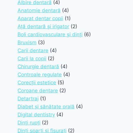
Albire dentară
(4)
Anatomie dentară
(4)
Aparat dentar copii
(1)
Ață dentară și irigator
(2)
Boli cardiovasculare și dinți
(6)
Bruxism
(3)
Carii dentare
(4)
Carii la copii
(2)
Chirurgie dentară
(4)
Controale regulate
(4)
Corecții estetice
(5)
Coroane dentare
(2)
Detartraj
(1)
Diabet și sănătate orală
(4)
Digital dentistry
(4)
Dinți rupți
(2)
Dinți sparți și fisurați
(2)