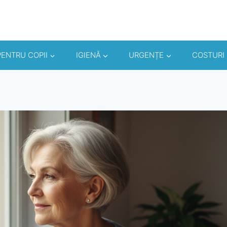
PENTRU COPII
IGIENĂ
URGENȚE
COSTURI