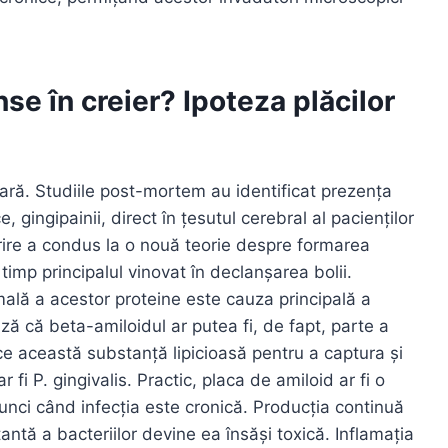
nse în creier? Ipoteza plăcilor
ară. Studiile post-mortem au identificat prezența
e, gingipainii, direct în țesutul cerebral al pacienților
ire a condus la o nouă teorie despre formarea
timp principalul vinovat în declanșarea bolii.
ală a acestor proteine este cauza principală a
ză că beta-amiloidul ar putea fi, de fapt, parte a
e această substanță lipicioasă pentru a captura și
 fi P. gingivalis. Practic, placa de amiloid ar fi o
nci când infecția este cronică. Producția continuă
ntă a bacteriilor devine ea însăși toxică. Inflamația