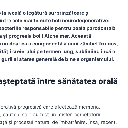
s la iveală o legătură surprinzătoare și
 dintre cele mai temute boli neurodegenerative:
bacteriile responsabile pentru boala parodontală
a și progresia bolii Alzheimer. Această
să nu doar ca o componentă a unui zâmbet frumos,
ătății creierului pe termen lung, subliniind încă o
gurii și starea generală de bine a organismului.
așteptată între sănătatea orală
erativă progresivă care afectează memoria,
cauzele sale au fost un mister, cercetătorii
ață și procesul natural de îmbătrânire. Însă, recent,