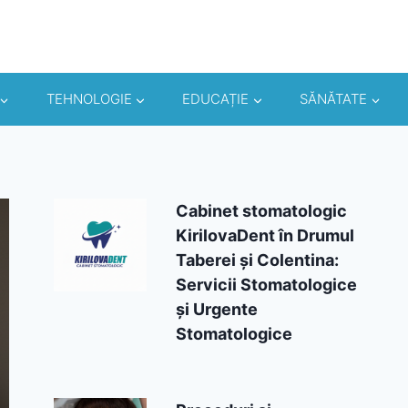
TEHNOLOGIE
EDUCAȚIE
SĂNĂTATE
Cabinet stomatologic
KirilovaDent în Drumul
Taberei și Colentina:
Servicii Stomatologice
și Urgente
Stomatologice