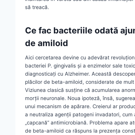
să treacă.
Ce fac bacteriile odată aju
de amiloid
Aici cercetarea devine cu adevărat revoluțion
bacteriei P. gingivalis și a enzimelor sale toxic
diagnosticați cu Alzheimer. Această descoper
plăcilor de beta-amiloid, considerate de mult 
Viziunea clasică susține că acumularea anorm
morții neuronale. Noua ipoteză, însă, sugerea
unui mecanism de apărare. Creierul ar produc
a neutraliza agenții patogeni invadatori, cum ar
„capcană” antimicrobiană. Problema apare atu
de beta-amiloid ca răspuns la prezența consta