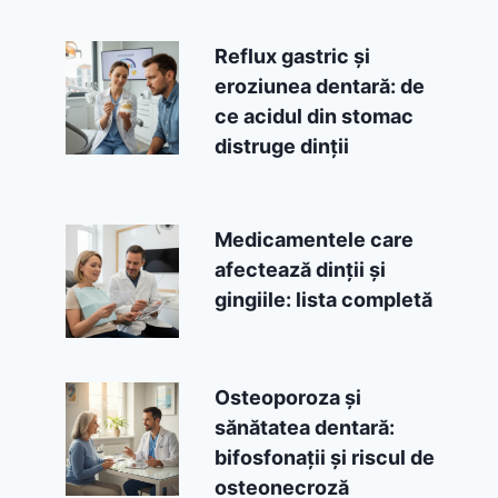
Reflux gastric și
eroziunea dentară: de
ce acidul din stomac
distruge dinții
Medicamentele care
afectează dinții și
gingiile: lista completă
Osteoporoza și
sănătatea dentară:
bifosfonații și riscul de
osteonecroză