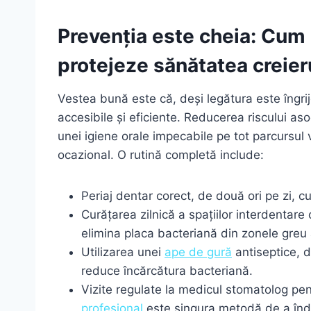
Prevenția este cheia: Cum 
protejeze sănătatea creier
Vestea bună este că, deși legătura este îngri
accesibile și eficiente. Reducerea riscului as
unei igiene orale impecabile pe tot parcursul 
ocazional. O rutină completă include:
Periaj dentar corect, de două ori pe zi, cu
Curățarea zilnică a spațiilor interdentar
elimina placa bacteriană din zonele greu 
Utilizarea unei
ape de gură
antiseptice, 
reduce încărcătura bacteriană.
Vizite regulate la medicul stomatolog pen
profesional
este singura metodă de a îndep