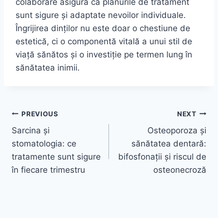
colaborare asigură că planurile de tratament
sunt sigure și adaptate nevoilor individuale.
Îngrijirea dinților nu este doar o chestiune de
estetică, ci o componentă vitală a unui stil de
viață sănătos și o investiție pe termen lung în
sănătatea inimii.
Navigare
PREVIOUS
NEXT
Sarcina și
Osteoporoza și
în
stomatologia: ce
sănătatea dentară:
articole
tratamente sunt sigure
bifosfonații și riscul de
în fiecare trimestru
osteonecroză