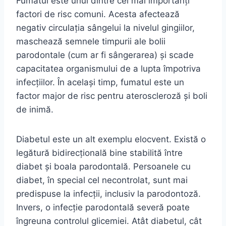
Fumatul este unul dintre cei mai importanți
factori de risc comuni. Acesta afectează
negativ circulația sângelui la nivelul gingiilor,
maschează semnele timpurii ale bolii
parodontale (cum ar fi sângerarea) și scade
capacitatea organismului de a lupta împotriva
infecțiilor. În același timp, fumatul este un
factor major de risc pentru ateroscleroză și boli
de inimă.
Diabetul este un alt exemplu elocvent. Există o
legătură bidirecțională bine stabilită între
diabet și boala parodontală. Persoanele cu
diabet, în special cel necontrolat, sunt mai
predispuse la infecții, inclusiv la parodontoză.
Invers, o infecție parodontală severă poate
îngreuna controlul glicemiei. Atât diabetul, cât