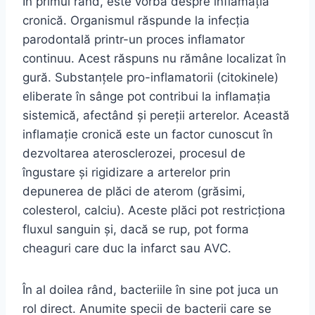
În primul rând, este vorba despre inflamația
cronică. Organismul răspunde la infecția
parodontală printr-un proces inflamator
continuu. Acest răspuns nu rămâne localizat în
gură. Substanțele pro-inflamatorii (citokinele)
eliberate în sânge pot contribui la inflamația
sistemică, afectând și pereții arterelor. Această
inflamație cronică este un factor cunoscut în
dezvoltarea aterosclerozei, procesul de
îngustare și rigidizare a arterelor prin
depunerea de plăci de aterom (grăsimi,
colesterol, calciu). Aceste plăci pot restricționa
fluxul sanguin și, dacă se rup, pot forma
cheaguri care duc la infarct sau AVC.
În al doilea rând, bacteriile în sine pot juca un
rol direct. Anumite specii de bacterii care se