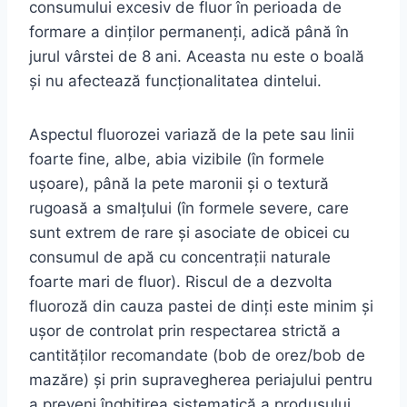
consumului excesiv de fluor în perioada de
formare a dinților permanenți, adică până în
jurul vârstei de 8 ani. Aceasta nu este o boală
și nu afectează funcționalitatea dintelui.
Aspectul fluorozei variază de la pete sau linii
foarte fine, albe, abia vizibile (în formele
ușoare), până la pete maronii și o textură
rugoasă a smalțului (în formele severe, care
sunt extrem de rare și asociate de obicei cu
consumul de apă cu concentrații naturale
foarte mari de fluor). Riscul de a dezvolta
fluoroză din cauza pastei de dinți este minim și
ușor de controlat prin respectarea strictă a
cantităților recomandate (bob de orez/bob de
mazăre) și prin supravegherea periajului pentru
a preveni înghițirea sistematică a produsului.