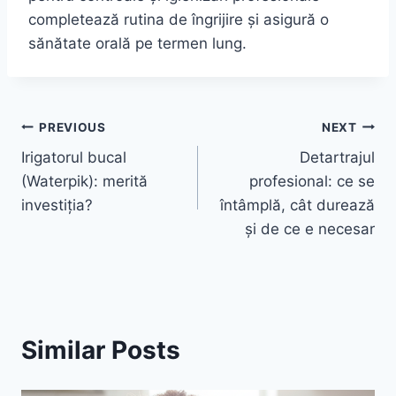
completează rutina de îngrijire și asigură o
sănătate orală pe termen lung.
Navigare
PREVIOUS
NEXT
Irigatorul bucal
Detartrajul
în
(Waterpik): merită
profesional: ce se
articole
investiția?
întâmplă, cât durează
și de ce e necesar
Similar Posts