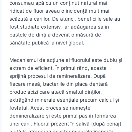
consumau apă cu un conținut natural mai
ridicat de fluor aveau o incidență mult mai
scăzută a cariilor. De atunci, beneficiile sale au
fost studiate extensiv, iar adăugarea sa în
pastele de dinți a devenit o măsură de
sănătate publică la nivel global.
Mecanismul de acțiune al fluorului este dublu și
extrem de eficient. În primul rând, acesta
sprijină procesul de remineralizare. După
fiecare masă, bacteriile din placa dentară
produc acizi care atacă smalțul dinților,
extrăgând minerale esențiale precum calciul și
fosfatul. Acest proces se numește
demineralizare și este primul pas în formarea
unei carii. Fluorul prezent în salivă (după periaj)
ajută la atragerea acestor minerale înapoi în