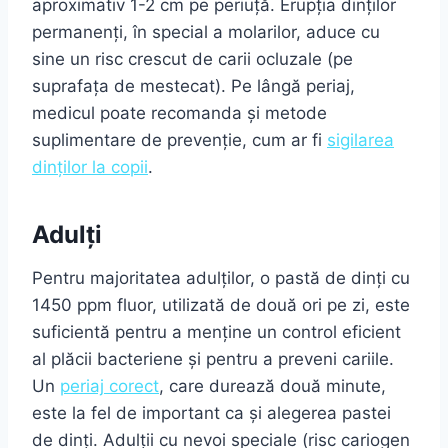
aproximativ 1-2 cm pe periuță. Erupția dinților
permanenți, în special a molarilor, aduce cu
sine un risc crescut de carii ocluzale (pe
suprafața de mestecat). Pe lângă periaj,
medicul poate recomanda și metode
suplimentare de prevenție, cum ar fi
sigilarea
dinților la copii
.
Adulți
Pentru majoritatea adulților, o pastă de dinți cu
1450 ppm fluor, utilizată de două ori pe zi, este
suficientă pentru a menține un control eficient
al plăcii bacteriene și pentru a preveni cariile.
Un
periaj corect
, care durează două minute,
este la fel de important ca și alegerea pastei
de dinți. Adulții cu nevoi speciale (risc cariogen