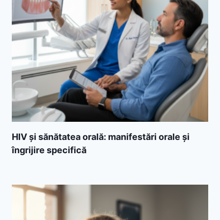
HIV și sănătatea orală: manifestări orale și
îngrijire specifică