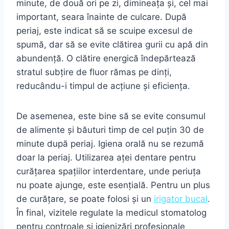
minute, de două ori pe zi, dimineața și, cel mai
important, seara înainte de culcare. După
periaj, este indicat să se scuipe excesul de
spumă, dar să se evite clătirea gurii cu apă din
abundență. O clătire energică îndepărtează
stratul subțire de fluor rămas pe dinți,
reducându-i timpul de acțiune și eficiența.
De asemenea, este bine să se evite consumul
de alimente și băuturi timp de cel puțin 30 de
minute după periaj. Igiena orală nu se rezumă
doar la periaj. Utilizarea aței dentare pentru
curățarea spațiilor interdentare, unde periuța
nu poate ajunge, este esențială. Pentru un plus
de curățare, se poate folosi și un
irigator bucal
.
În final, vizitele regulate la medicul stomatolog
pentru controale și igienizări profesionale