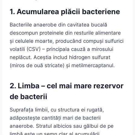
1. Acumularea plăcii bacteriene
Bacteriile anaerobe din cavitatea bucală
descompun proteinele din resturile alimentare
și celulele moarte, producând compuși sulfurici
volatili (CSV) – principala cauză a mirosului
neplăcut. Aceștia includ hidrogen sulfurat
(miros de ouă stricate) și metilmercaptanul.
2. Limba – cel mai mare rezervor
de bacterii
Suprafața limbii, cu structura ei rugată,
adăpostește cantități mari de bacterii
anaerobe. Stratul albicios sau gălbui de pe
limbă este un semn clar al acumulării