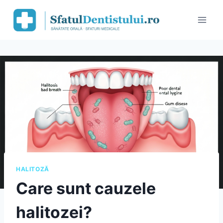
Skip
to
content
HALITOZĂ
Care sunt cauzele
halitozei?