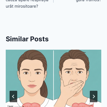
articole
urât mirositoare?
Similar Posts