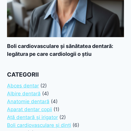
Boli cardiovasculare și sănătatea dentară:
legătura pe care cardiologii o știu
CATEGORII
Abces dentar
(2)
Albire dentară
(4)
Anatomie dentară
(4)
Aparat dentar copii
(1)
Ață dentară și irigator
(2)
Boli cardiovasculare și dinți
(6)