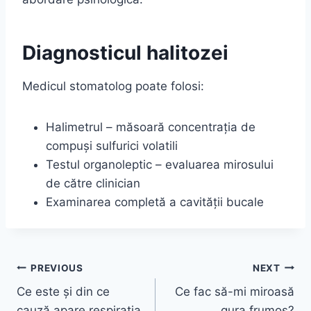
Diagnosticul halitozei
Medicul stomatolog poate folosi:
Halimetrul – măsoară concentrația de
compuși sulfurici volatili
Testul organoleptic – evaluarea mirosului
de către clinician
Examinarea completă a cavității bucale
Navigare
PREVIOUS
NEXT
Ce este și din ce
Ce fac să-mi miroasă
în
cauză apare respirația
gura frumos?