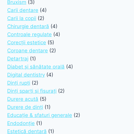
Bruxism
(3)
Carii dentare
(4)
Carii la copii
(2)
Chirurgie dentară
(4)
Controale regulate
(4)
Corecții estetice
(5)
Coroane dentare
(2)
Detartraj
(1)
Diabet și sănătate orală
(4)
Digital dentistry
(4)
Dinți rupți
(2)
Dinți sparți și fisurați
(2)
Durere acută
(5)
Durere de dinți
(1)
Educație & sfaturi generale
(2)
Endodonție
(1)
Estetică dentară
(1)