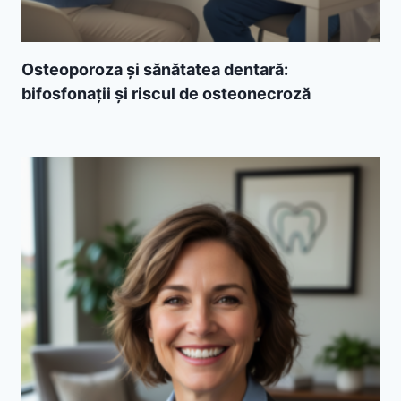
Osteoporoza și sănătatea dentară:
bifosfonații și riscul de osteonecroză