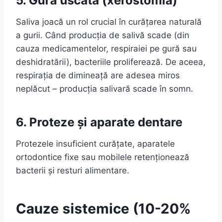
5. Gura uscată (xerostomia)
Saliva joacă un rol crucial în curățarea naturală
a gurii. Când producția de salivă scade (din
cauza medicamentelor, respiraiei pe gură sau
deshidratării), bacteriile proliferează. De aceea,
respirația de dimineață are adesea miros
neplăcut – producția salivară scade în somn.
6. Proteze și aparate dentare
Protezele insuficient curățate, aparatele
ortodontice fixe sau mobilele retenționează
bacterii și resturi alimentare.
Cauze sistemice (10-20%