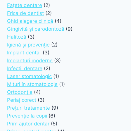
Fațete dentare
(2)
Frica de dentist
(2)
Ghid alegere clinică
(4)
Gingivită și parodontoză
(9)
Halitoză
(3)
Igienă și prevenție
(2)
Implant dentar
(3)
Implanturi moderne
(3)
Infecții dentare
(2)
Laser stomatologic
(1)
Mituri în stomatologie
(1)
Ortodonție
(4)
Periaj corect
(3)
Prețuri tratamente
(9)
Prevenție la copii
(6)
Prim ajutor dentar
(5)