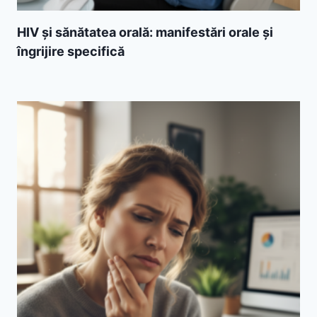
HIV și sănătatea orală: manifestări orale și
îngrijire specifică