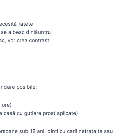
necesită fațete
– se albesc dinlăuntru
c, vor crea contrast
ndare posibile:
 ore)
de casă cu gutiere prost aplicate)
soane sub 18 ani, dinți cu carii netrataite sau