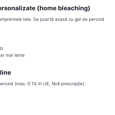
personalizate (home bleaching)
amprentele tale. Se poartă acasă cu gel de peroxid
zi
dar mai lente
line
peroxid (max. 0.1% în UE, fără prescripție).