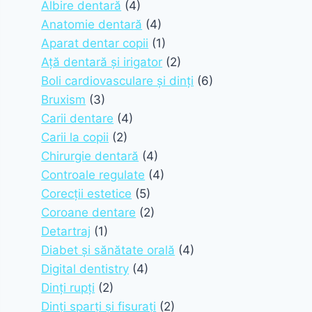
Albire dentară
(4)
Anatomie dentară
(4)
Aparat dentar copii
(1)
Ață dentară și irigator
(2)
Boli cardiovasculare și dinți
(6)
Bruxism
(3)
Carii dentare
(4)
Carii la copii
(2)
Chirurgie dentară
(4)
Controale regulate
(4)
Corecții estetice
(5)
Coroane dentare
(2)
Detartraj
(1)
Diabet și sănătate orală
(4)
Digital dentistry
(4)
Dinți rupți
(2)
Dinți sparți și fisurați
(2)