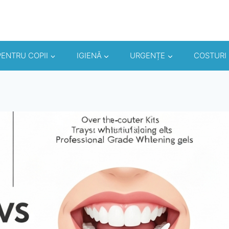
PENTRU COPII
IGIENĂ
URGENȚE
COSTURI