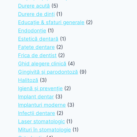
Durere acută
(5)
Durere de dinți
(1)
Educație & sfaturi generale
(2)
Endodonție
(1)
Estetică dentară
(1)
Fațete dentare
(2)
Frica de dentist
(2)
Ghid alegere clinică
(4)
Gingivită și parodontoză
(9)
Halitoză
(3)
Igienă și prevenție
(2)
Implant dentar
(3)
Implanturi moderne
(3)
Infecții dentare
(2)
Laser stomatologic
(1)
Mituri în stomatologie
(1)