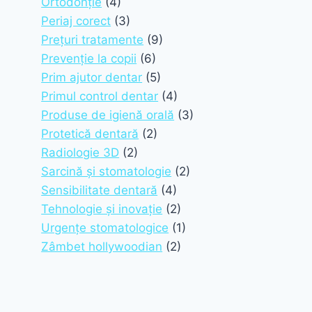
Ortodonție
(4)
Periaj corect
(3)
Prețuri tratamente
(9)
Prevenție la copii
(6)
Prim ajutor dentar
(5)
Primul control dentar
(4)
Produse de igienă orală
(3)
Protetică dentară
(2)
Radiologie 3D
(2)
Sarcină și stomatologie
(2)
Sensibilitate dentară
(4)
Tehnologie și inovație
(2)
Urgențe stomatologice
(1)
Zâmbet hollywoodian
(2)