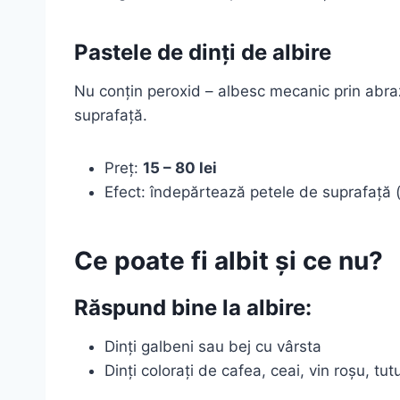
Pastele de dinți de albire
Nu conțin peroxid – albesc mecanic prin abraz
suprafață.
Preț:
15 – 80 lei
Efect: îndepărtează petele de suprafață (
Ce poate fi albit și ce nu?
Răspund bine la albire:
Dinți galbeni sau bej cu vârsta
Dinți colorați de cafea, ceai, vin roșu, tut