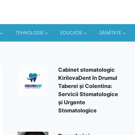
TEHNOLOGIE
EDUCAȚIE
SĂNĂTATE
Cabinet stomatologic
KirilovaDent în Drumul
Taberei și Colentina:
Servicii Stomatologice
și Urgente
Stomatologice